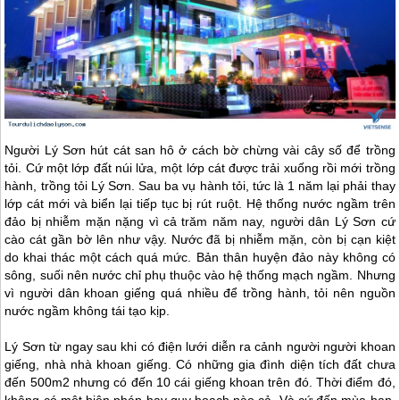
Người
Lý Sơn
hút cát san hô ở cách bờ chừng vài cây số để trồng
tỏi. Cứ một lớp đất núi lửa, một lớp cát được trải xuống rồi mới trồng
hành, trồng tỏi
Lý Sơn
. Sau ba vụ hành tỏi, tức là 1 năm lại phải thay
lớp cát mới và biển lại tiếp tục bị rút ruột. Hệ thống nước ngầm trên
đảo bị nhiễm mặn nặng vì cả trăm năm nay, người dân
Lý Sơn
cứ
cào cát gần bờ lên như vậy. Nước đã bị nhiễm mặn, còn bị cạn kiệt
do khai thác một cách quá mức. Bản thân huyện đảo này không có
sông, suối nên nước chỉ phụ thuộc vào hệ thống mạch ngầm. Nhưng
vì người dân khoan giếng quá nhiều để trồng hành, tỏi nên nguồn
nước ngầm không tái tạo kịp.
Lý Sơn
từ ngay sau khi có điện lưới diễn ra cảnh người người khoan
giếng, nhà nhà khoan giếng. Có những gia đình diện tích đất chưa
đến 500m2 nhưng có đến 10 cái giếng khoan trên đó. Thời điểm đó,
không có một biện pháp hay quy hoạch nào cả. Và cứ đến mùa hạn,