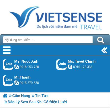
Ms. Ngọc Anh
Ms. Tuyết Chinh
0918 953 728
0916 172 338
Mr.Thành
0915 879 338
Cẩm Nang
Tin Tức
Đảo Lý Sơn Sau Khi Có Điện Lưới