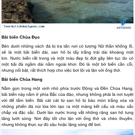
Bãi biển Chùa Đục
Bên dưới những vách đá bị tra tấn nơi có tượng Nữ thần khổng lồ,
sẽ là một bãi biển dài, san hô bị tẩy trắng trải dài khoảng một
km. Nước biển rất trong và một màu đẹp bị đứt gãy liên tục do có
một bãi đá ngầm dài nằm ngoài khơi. Đó là một bờ biển cằn cỗi,
nhưng nổi bật, rất thích hợp cho việc bơi lội và lặn với ống thở.
Bãi biển Chùa Hang
Nằm gọn trong một vịnh nhỏ phía trước Động và Đền Chùa Hang,
bãi biển này nằm ở phía Bắc của đảo, nhưng không phải là nơi tuyệt
vời để tắm biển. Bãi cát cát từ san hô bị bào mòn trắng xóa và
những phiến đá núi lửa lớn tạo ra một mảng kết cấu và màu sắc
chắp vá đặc sắc. Dưới làn nước trong vắt những rặng san hô tung
tăng lướt sóng. Nơi đây tốt cho lặn với ống thở và chèo thuyền,
nhưng không thực sự đủ sâu hoặc lặng sóng để bơi.