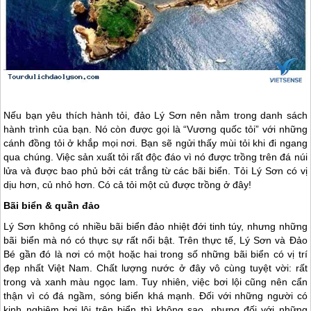
Nếu bạn yêu thích hành tỏi,
đảo Lý Sơn
nên nằm trong danh sách
hành trình của bạn. Nó còn được gọi là “Vương quốc tỏi” với những
cánh đồng tỏi ở khắp mọi nơi. Bạn sẽ ngửi thấy mùi tỏi khi đi ngang
qua chúng. Việc sản xuất tỏi rất độc đáo vì nó được trồng trên đá núi
lửa và được bao phủ bởi cát trắng từ các bãi biển. Tỏi
Lý Sơn
có vị
dịu hơn, củ nhỏ hơn. Có cả tỏi một củ được trồng ở đây!
Bãi biển & quần đảo
Lý Sơn
không có nhiều bãi biển đảo nhiệt đới tinh túy, nhưng những
bãi biển mà nó có thực sự rất nổi bật. Trên thực tế,
Lý Sơn
và Đảo
Bé gần đó là nơi có một hoặc hai trong số những bãi biển có vị trí
đẹp nhất Việt Nam. Chất lượng nước ở đây vô cùng tuyệt vời: rất
trong và xanh màu ngọc lam. Tuy nhiên, việc bơi lội cũng nên cẩn
thận vì có đá ngầm, sóng biển khá mạnh. Đối với những người có
kinh nghiệm bơi lội trên biển thì không sao, nhưng đối với những