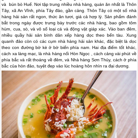
và bún bò Huế. Nơi tập trung nhiều nhà hàng, quán ăn nhất là Thôn
Tây, xã An Vĩnh, phía Tây đảo, gần cảng. Thôn Tây có một số nhà
hàng hải sản rất ngon, thức ăn tươi, giá cả hợp lý. Sản phẩm đánh
bắt trong ngày được trưng bày trước các nhà hàng, bao gồm tôm
hùm, cua, sò, và vô số loại cá và động vật giáp xác. Vào ban đêm,
nhiều quầy hải sản bình dân xếp hàng dọc theo bến tàu. Xung
quanh đảo còn có các cụm nhà hàng hải sản khác, đặc biệt là dọc
theo con đường bờ kè ở bờ biển phía nam. Hai địa điểm tốt khác,
cách xa làng mạc, là nhà hàng nổi Hòn Ngọc , cách cảng vài phút về
phía bắc và rất thoáng về đêm, và Nhà hàng Sơn Thủy, cách ở phía
bắc của hòn đảo, tuyệt đẹp vào lúc hoàng hôn nhìn ra đại dương.