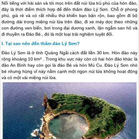
Nổi tiếng với hải sản và tỏi mọc trên đất núi lửa trù phú của hòn đảo,
đây là thời điểm thích hợp để đến thăm đảo Lý Sơn. Chỗ ở phong
phú, giá rẻ và có rất nhiều thứ khiến bạn bận rộn, bao gồm đi bộ
đường dài trong miệng núi lửa trên đảo, đi xe máy dọc theo những
con đường ven biển, bơi trong đại dương xanh, lặn ngắm san hô và
đi thuyền ra Đảo Bé., đó là một loại trải nghiệm tuyệt đối.
Tại sao nên đến thăm đảo Lý Sơn?
Đảo Lý Sơn
là ở tỉnh Quảng Ngãi cách đất liền 30 km. Hòn đảo này
rộng khoảng 10 km² . Trong khu vực này còn có hai hòn đảo khác là
đảo An Bình hay còn gọi là đảo Bé và hòn Mù Cu.
Đảo Lý Sơn
nhỏ
bé nhưng hùng vĩ này nằm cạnh một ngọn núi lửa không hoạt động
và có một vài miệng núi lửa.