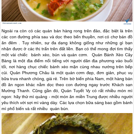
Ngoài ra còn có các quán bán hàng rong trên đảo, đặc biệt là trên
các con đường phía sau và dọc theo bến thuyền, nơi có chợ bán đồ
ăn đêm . Tuy nhiên, sự đa dạng không giống như những gì bạn
nhận được ở các thị trấn trên đất liền. Bạn có thể mong đợi tìm thấy
một vài chiếc bánh xèo, bún và quán cơm. Quán Bánh Xèo Cây
Bàng là một địa điểm nổi tiếng với người dân địa phương vào buổi
tối, nơi hàng chục chiếc bánh xèo mặn cùng nhau nướng trên bếp
củi. Quản Phương Châu
là một quán cơm đẹp, đơn giản, phục vụ
bữa trưa nhanh chóng, giá rẻ. Trên bờ biển phía Nam, một hàng bán
đồ ăn ngon khác nằm dọc theo con đường ngay trước Khách sạn
Mường Thanh. Cũng gần đó, Quán Tuyết Vy có rất nhiều món mì
ngon: hãy thử mì quảng - một món ăn miền Trung được nhiều người
yêu thích với sợi mì vàng dày. Các lựa chọn bữa sáng bao gồm bánh
mì phổ biến và rất nhiều quán bún.