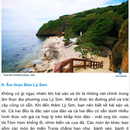
Ẩm thực Đảo Lý Sơn
Không có gì ngạc nhiên khi hải sản và tỏi là những nét chính trong
ẩm thực địa phương của
Lý Sơn
. Một số thức ăn đường phố và trái
cây cũng có sẵn. Khi đến thăm
Lý Sơn
, bạn nên biết về hải sản và
tỏi. Cả hai đều là đặc sản của đảo và cả hai đều có sẵn dưới nhiều
hình thức với giá cả hợp lý trên khắp hòn đảo - mật ong tỏi, rượu
tỏi,Tôm hùm khổng lồ, nhím biển và cua đá. Các món ăn khác bao
gồm các món ăn miền Trung chẳng hạn như bánh xèo, bánh ít