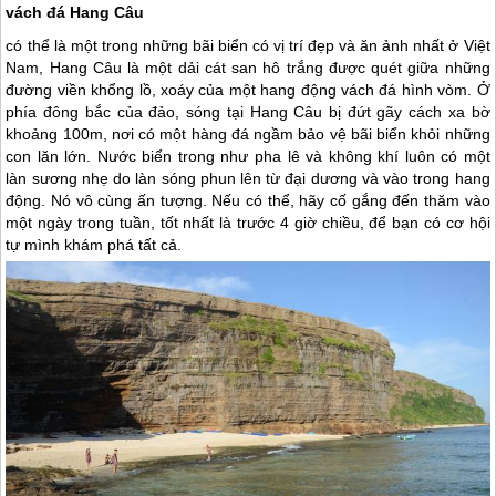
vách đá Hang Câu
có thể là một trong những bãi biển có vị trí đẹp và ăn ảnh nhất ở Việt
Nam, Hang Câu là một dải cát san hô trắng được quét giữa những
đường viền khổng lồ, xoáy của một hang động vách đá hình vòm. Ở
phía đông bắc của đảo, sóng tại Hang Câu bị đứt gãy cách xa bờ
khoảng 100m, nơi có một hàng đá ngầm bảo vệ bãi biển khỏi những
con lăn lớn. Nước biển trong như pha lê và không khí luôn có một
làn sương nhẹ do làn sóng phun lên từ đại dương và vào trong hang
động. Nó vô cùng ấn tượng. Nếu có thể, hãy cố gắng đến thăm vào
một ngày trong tuần, tốt nhất là trước 4 giờ chiều, để bạn có cơ hội
tự mình khám phá tất cả.