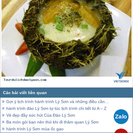
Gợi ý lịch trình hành trình Lý Sơn và những điều cần biết
hành trình đảo Lý Sơn tự túc lịch trình chi tiết từ A – Z
Vẻ đẹp đầy sức hút Của Đảo Lý Sơn
Ba món gỏi bạn nên thử khi đi thăm quan Lý Sơn
hành trình Lý Sơn mùa ốc gạo