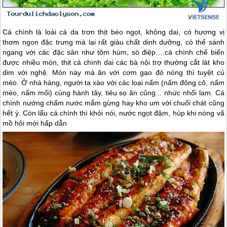
Cá chình là loài cá da trơn thịt béo ngọt, không dai, có hương vị
thơm ngon đặc trưng mà lại rất giàu chất dinh dưỡng, có thể sánh
ngang với các đặc sản như tôm hùm, sò điệp….cá chình chế biến
được nhiều món, thịt cá chình dai các bà nội trợ thường cắt lát kho
dim với nghệ. Món này mà ăn với cơm gạo đỏ nóng thì tuyệt cú
mèo. Ở nhà hàng, người ta xào với các loại nấm (nấm đông cô, nấm
mèo, nấm mối) cùng hành tây, tiêu sọ ăn cũng... nhức nhối lam. Cá
chình nướng chấm nước mắm gừng hay kho um với chuối chát cũng
hết ý. Còn lẩu cá chình thì khỏi nói, nước ngọt đậm, húp khi nóng vã
mồ hôi mới hấp dẫn