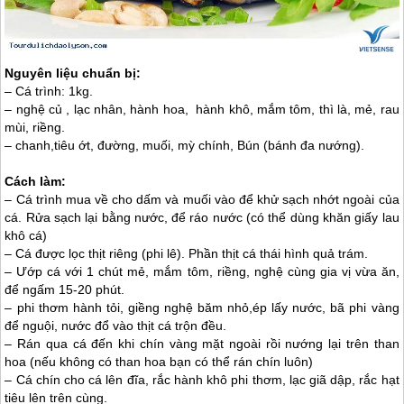
Nguyên liệu chuẩn bị:
– Cá trình: 1kg.
– nghệ củ , lạc nhân, hành hoa, hành khô, mắm tôm, thì là, mẻ, rau
mùi, riềng.
– chanh,tiêu ớt, đường, muối, mỳ chính, Bún (bánh đa nướng).
Cách làm:
– Cá trình mua về cho dấm và muối vào để khử sạch nhớt ngoài của
cá. Rửa sạch lại bằng nước, để ráo nước (có thể dùng khăn giấy lau
khô cá)
– Cá được lọc thịt riêng (phi lê). Phần thịt cá thái hình quả trám.
– Ướp cá với 1 chút mẻ, mắm tôm, riềng, nghệ cùng gia vị vừa ăn,
để ngấm 15-20 phút.
– phi thơm hành tỏi, giềng nghệ băm nhỏ,ép lấy nước, bã phi vàng
để nguội, nước đổ vào thịt cá trộn đều.
– Rán qua cá đến khi chín vàng mặt ngoài rồi nướng lại trên than
hoa (nếu không có than hoa bạn có thể rán chín luôn)
– Cá chín cho cá lên đĩa, rắc hành khô phi thơm, lạc giã dập, rắc hạt
tiêu lên trên cùng.