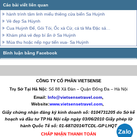
hành trình tâm linh miếu thiêng cửa biển Sa Huỳnh
Vẻ đẹp Sa Hùynh
Cua Huỳnh Đế, Gỏi Tỏi, Ốc xà Cừ, cá tà Ma Đặc sản nổi tiếng
Khám phá vẻ đẹp bí ẩn ở Sa Huỳnh
Mùa thu hoặc nếp ngự tiến vua- Sa Huỳnh
CÔNG TY CỔ PHẦN VIETSENSE
Trụ Sở Tại Hà Nội:
Số 88 Xã Đàn – Quận Đống Đa – Hà Nội
Email:
Info@vietsensetravel.com
,
Website:
www.vietsensetravel.com
,
Giấy chứng nhận đăng ký kinh doanh số: 0104731205 do Sở kế
hoạch và đầu tư TP Hà Nội cấp ngày 03/06/2010 Giấy phép lữ
hành Quốc Tế số: 01-687/2014/TCDL-GP LHQT
CHẤP NHẬN THANH TOÁN