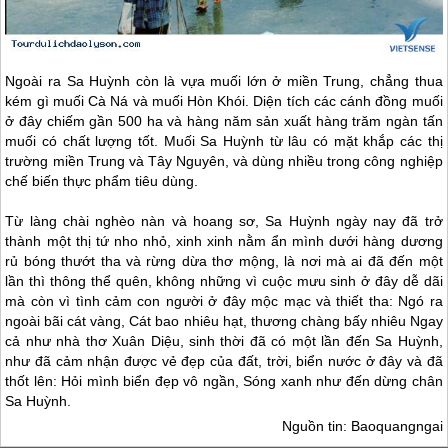
Ngoài ra Sa Huỳnh còn là vựa muối lớn ở miền Trung, chẳng thua
kém gì muối Cà Ná và muối Hòn Khói. Diện tích các cánh đồng muối
ở đây chiếm gần 500 ha và hàng năm sản xuất hàng trăm ngàn tấn
muối có chất lượng tốt. Muối Sa Huỳnh từ lâu có mặt khắp các thị
trường miền Trung và Tây Nguyên, và dùng nhiều trong công nghiệp
chế biến thực phẩm tiêu dùng.
Từ làng chài nghèo nàn và hoang sơ, Sa Huỳnh ngày nay đã trở
thành một thị tứ nho nhỏ, xinh xinh nằm ẩn mình dưới hàng dương
rủ bóng thướt tha và rừng dừa thơ mộng, là nơi mà ai đã đến một
lần thì thông thể quên, không những vì cuộc mưu sinh ở đây dễ dãi
mà còn vì tình cảm con người ở đây mộc mạc và thiết tha: Ngó ra
ngoài bãi cát vàng, Cát bao nhiêu hạt, thương chàng bấy nhiêu Ngay
cả như nhà thơ Xuân Diệu, sinh thời đã có một lần đến Sa Huỳnh,
như đã cảm nhận được vẻ đẹp của đất, trời, biển nước ở đây và đã
thốt lên: Hỏi mình biển đẹp vô ngần, Sóng xanh như đến dừng chân
Sa Huỳnh.
Nguồn tin: Baoquangngai