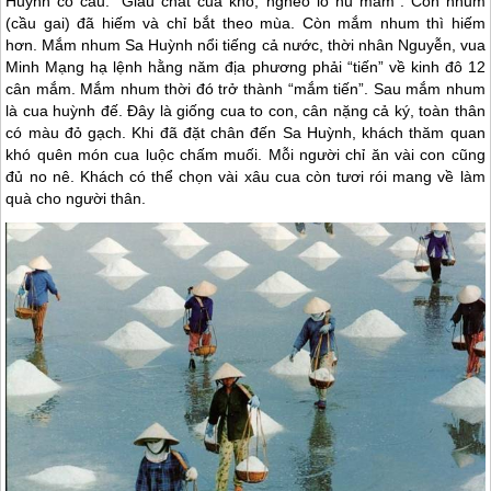
Huỳnh có câu: “Giàu chất của kho, nghèo lo hủ mắm”. Con nhum
(cầu gai) đã hiếm và chỉ bắt theo mùa. Còn mắm nhum thì hiếm
hơn. Mắm nhum Sa Huỳnh nổi tiếng cả nước, thời nhân Nguyễn, vua
Minh Mạng hạ lệnh hằng năm địa phương phải “tiến” về kinh đô 12
cân mắm. Mắm nhum thời đó trở thành “mắm tiến”. Sau mắm nhum
là cua huỳnh đế. Đây là giống cua to con, cân nặng cả ký, toàn thân
có màu đỏ gạch. Khi đã đặt chân đến Sa Huỳnh, khách thăm quan
khó quên món cua luộc chấm muối. Mỗi người chỉ ăn vài con cũng
đủ no nê. Khách có thể chọn vài xâu cua còn tươi rói mang về làm
quà cho người thân.