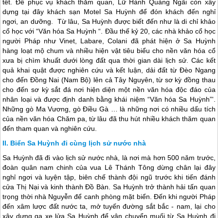
tết. Để phục vụ khách thăm quan, Lữ Hành Quảng Ngãi còn xây
dựng tại đây khách sạn Motel Sa Huỳnh để đón khách đến nghỉ
ngơi, an dưỡng. Từ lâu, Sa Huỳnh được biết đến như là di chỉ khảo
cổ học với “Văn hóa Sa Huỳnh “. Đầu thế kỷ 20, các nhà khảo cổ học
người Pháp như Vinet, Labare, Colani đã phát hiện ở Sa Huỳnh
hàng loạt mộ chum và nhiều hiện vật tiêu biểu cho nền văn hóa cổ
xưa bị chìm khuất dưới lòng đất qua thời gian dài lịch sử. Các kết
quả khai quật được nghiên cứu và kết luận, dải đất từ Đèo Ngang
cho đến Đồng Nai (Nam Bộ) lên cả Tây Nguyên, từ sơ kỳ đồng thau
cho đến sơ kỳ sắt đá nơi hiện diện một nền văn hóa độc đáo của
nhân loại và được định danh bằng khái niệm “Văn hóa Sa Huỳnh”'.
Những gò Ma Vương, gò Điều Gà … là những nơi có nhiều dấu tích
của nền văn hóa Chăm pa, từ lâu đã thu hút nhiều khách thăm quan
đến tham quan và nghiên cứu.
Biển Sa Huỳnh đi cùng lịch sử nước nhà
Sa Huỳnh đã đi vào lịch sử nước nhà, là nơi mà hơn 500 năm trước,
đoàn quân nam chinh của vua Lê Thánh Tông dừng chân lại đây
nghỉ ngơi và luyện tập, biên chế thành đội ngũ trước khi tiến đánh
cửa Thị Nại và kinh thành Đồ Bàn. Sa Huỳnh trở thành hải tấn quan
trọng thời nhà Nguyễn để canh phòng mặt biển. Đến khi người Pháp
đến xâm lược đất nước ta, mở tuyến đường sắt bắc - nam, lại cho
xây dựng ga xe lửa Sa Huỳnh để vận chuyển muối từ Sa Huỳnh đi