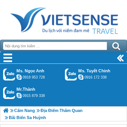
Ms. Ngọc Anh
Ms. Tuyết Chinh
0918 953 728
0916 172 338
Mr.Thành
0915 879 338
Cẩm Nang
Địa Điểm Thăm Quan
Bãi Biển Sa Huỳnh