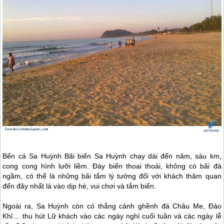
Bến cá Sa Huỳnh Bãi biển Sa Huỳnh chạy dài đến năm, sáu km,
cong cong hình lưỡi liềm. Đáy biển thoai thoải, không có bãi đá
ngầm, có thể là những bãi tắm lý tưởng đối với khách thăm quan
đến đây nhất là vào dịp hè, vui chơi và tắm biển.
Ngoài ra, Sa Huỳnh còn có thắng cảnh ghềnh đá Châu Me, Đảo
Khỉ… thu hút Lữ khách vào các ngày nghỉ cuối tuần và các ngày lễ