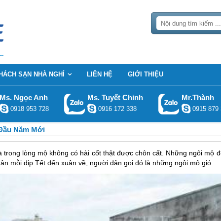
HÁCH SẠN NHÀ NGHỈ
LIÊN HỆ
GIỚI THIỆU
Ms. Ngọc Anh
Ms. Tuyết Chinh
Mr.Thành
0918 953 728
0916 172 338
0915 879 
 Đầu Năm Mới
trong lòng mộ không có hài cốt thật được chôn cất. Những ngôi mộ đ
n mỗi dịp Tết đến xuân về, người dân gọi đó là những ngôi mộ gió.