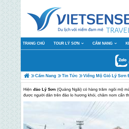
TRANG CHỦ
TOUR LÝ SƠN
CẨM NANG
K
Cẩm Nang
Tin Tức
Viếng Mộ Gió Lý Sơn
Hiện
đảo Lý Sơn
(Quảng Ngãi) có hàng trăm ngôi mộ mà 
được người dân trên đảo lo hương khói, chăm nom cẩn thậ