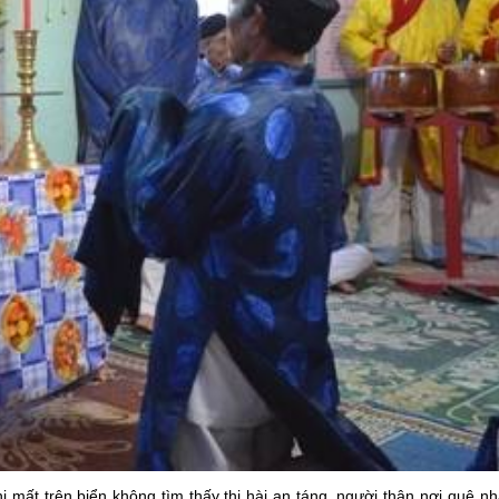
mất trên biển không tìm thấy thi hài an táng, người thân nơi quê nh