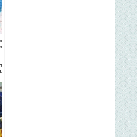
m
n
ng
,