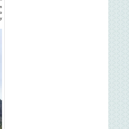
m
o
y