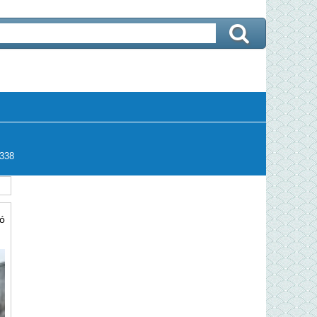
338
ó