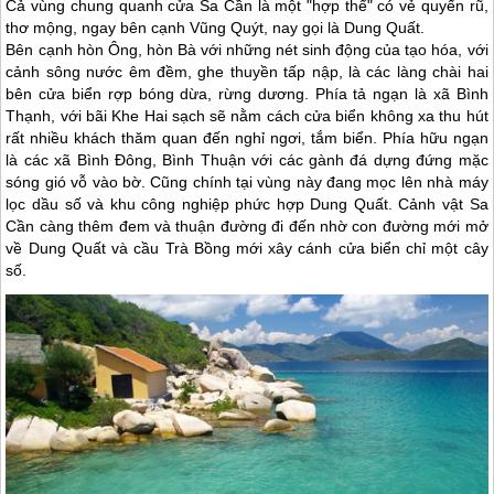
Cả vùng chung quanh cửa Sa Cần là một "hợp thể" có vẻ quyến rũ,
thơ mộng, ngay bên cạnh Vũng Quýt, nay gọi là Dung Quất.
Bên cạnh hòn Ông, hòn Bà với những nét sinh động của tạo hóa, với
cảnh sông nước êm đềm, ghe thuyền tấp nập, là các làng chài hai
bên cửa biển rợp bóng dừa, rừng dương. Phía tả ngạn là xã Bình
Thạnh, với bãi Khe Hai sạch sẽ nằm cách cửa biển không xa thu hút
rất nhiều khách thăm quan đến nghỉ ngơi, tắm biển. Phía hữu ngạn
là các xã Bình Ðông, Bình Thuận với các gành đá dựng đứng mặc
sóng gió vỗ vào bờ. Cũng chính tại vùng này đang mọc lên nhà máy
lọc dầu số và khu công nghiệp phức hợp Dung Quất. Cảnh vật Sa
Cần càng thêm đem và thuận đường đi đến nhờ con đường mới mở
về Dung Quất và cầu Trà Bồng mới xây cánh cửa biển chỉ một cây
số.