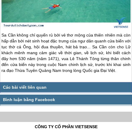
Sa Cần không chỉ quyến rủ bởi vẻ thơ mộng của thiên nhiên mà còn
hấp dẫn bởi nét sinh hoạt đặc trưng của ngư dân quanh cửa biển với
tục thờ cá Ông, hội đua thuyền, hát bả trạo... Sa Cần còn cho Lữ
khách mênh mang cảm giác về thời gian, về lịch sử, khi biết cách
đây hơn 530 năm (năm 1471), vua Lê Thánh Tông từng thân chinh
đến cửa biển này trong cuộc Nam chinh lịch sử, trước khi khai sinh
ra đạo Thừa Tuyên Quảng Nam trong lòng Quốc gia Ðại Việt.
CÔNG TY CỔ PHẦN VIETSENSE