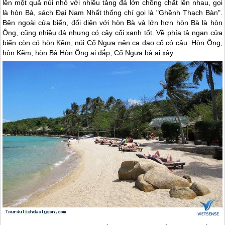
lên một quả núi nhỏ với nhiều tảng đá lớn chồng chất lên nhau, gọi
là hòn Bà, sách Ðại Nam Nhất thống chí gọi là "Ghềnh Thạch Bàn".
Bên ngoài cửa biển, đối diện với hòn Bà và lớn hơn hòn Bà là hòn
Ông, cũng nhiều đá nhưng có cây cối xanh tốt. Về phía tả ngạn cửa
biển còn có hòn Kẽm, núi Cổ Ngựa nên ca dao cổ có câu: Hòn Ông,
hòn Kẽm, hòn Bà Hòn Ông ai đắp, Cổ Ngựa bà ai xây.