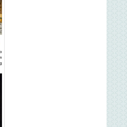
o
m
g