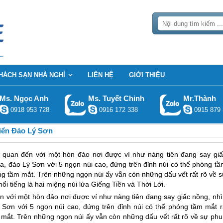
HÁCH SẠN NHÀ NGHỈ
LIÊN HỆ
GIỚI THIỆU
Ms. Ngọc Anh
Ms. Tuyết Chinh
Mr.Thành
0918 953 728
0916 172 338
0915 879 
iển Đảo Lý Sơn
quan đến với một hòn đảo nơi được ví như nàng tiên đang say giấ
a, đảo Lý Sơn với 5 ngọn núi cao, đứng trên đỉnh núi có thể phóng tầ
ng tầm mắt. Trên những ngọn núi ấy vẫn còn những dấu vết rất rõ về s
ổi tiếng là hai miệng núi lửa Giếng Tiền và Thời Lới.
 với một hòn đảo nơi được ví như nàng tiên đang say giấc nồng, nhì
 Sơn
với 5 ngọn núi cao, đứng trên đỉnh núi có thể phóng tầm mắt r
mắt. Trên những ngọn núi ấy vẫn còn những dấu vết rất rõ về sự phu