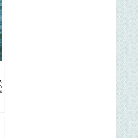
o,
ừ
ễ