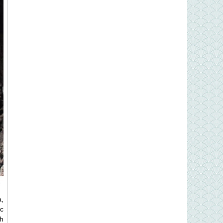
,
ộc
nh