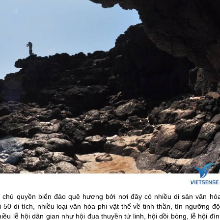
 chủ quyền biển đảo quê hương bởi nơi đây có nhiều di sản văn hóa
50 di tích, nhiều loại văn hóa phi vật thể về tinh thần, tín ngưỡng đ
u lễ hội dân gian như hội đua thuyền tứ linh, hội dồi bòng, lễ hội đì