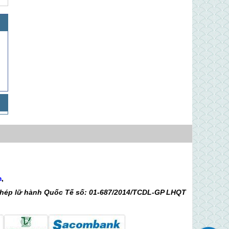
Tham Khảo Thêm
m
,
 phép lữ hành Quốc Tế số: 01-687/2014/TCDL-GP LHQT