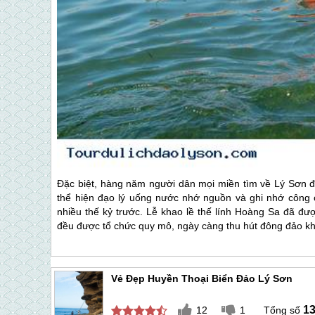
Đặc biệt, hàng năm người dân mọi miền tìm về
Lý Sơn
đ
thể hiện đạo lý uống nước nhớ nguồn và ghi nhớ công
nhiều thế kỷ trước. Lễ khao lề thế lính Hoàng Sa đã đư
đều được tổ chức quy mô, ngày càng thu hút đông đảo k
Vẻ Đẹp Huyền Thoại Biển Đảo Lý Sơn
1
12
1