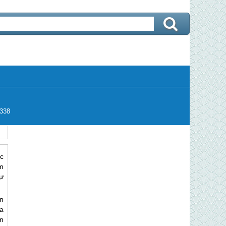
338
c
m
ự
n
a
n