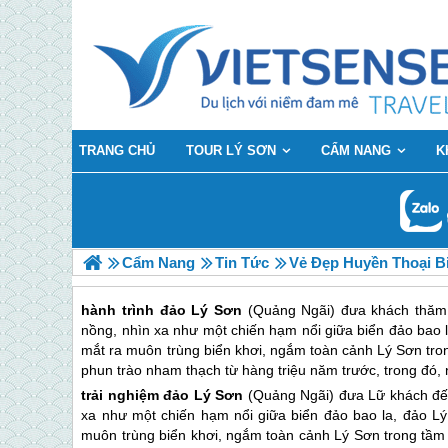
TRANG CHỦ
TOUR LÝ SƠN
CẨM NANG
K
Cẩm Nang
Tin Tức
Vẻ Đẹp Huyền Thoại B
hành trình đảo Lý Sơn
(Quảng Ngãi) đưa khách thăm 
nồng, nhìn xa như một chiến hạm nổi giữa biển đảo bao l
mắt ra muôn trùng biển khơi, ngắm toàn cảnh Lý Sơn tro
phun trào nham thạch từ hàng triệu năm trước, trong đó, n
trải nghiệm
đảo Lý Sơn
(Quảng Ngãi) đưa Lữ khách đến
xa như một chiến hạm nổi giữa biển đảo bao la,
đảo Lý
muôn trùng biển khơi, ngắm toàn cảnh
Lý Sơn
trong tầm 