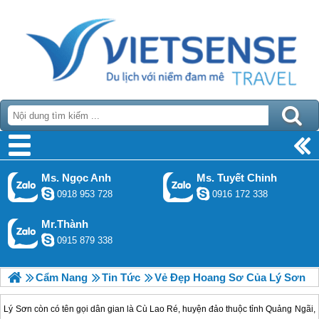
Ms. Ngọc Anh
Ms. Tuyết Chinh
0918 953 728
0916 172 338
Mr.Thành
0915 879 338
Cẩm Nang
Tin Tức
Vẻ Đẹp Hoang Sơ Của Lý Sơn
Lý Sơn còn có tên gọi dân gian là Cù Lao Ré, huyện đảo thuộc tỉnh Quảng Ngãi,