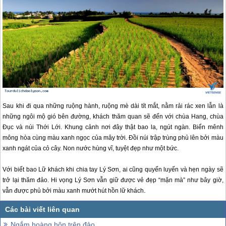
Sau khi đi qua những ruộng hành, ruộng mè dài tít mắt, nằm rải rác xen lẫn là
những ngôi mộ gió bên đường, khách thăm quan sẽ đến với chùa Hang, chùa
Đục và núi Thới Lới. Khung cảnh nơi đây thật bao la, ngút ngàn. Biển mênh
mông hòa cùng màu xanh ngọc của mây trời. Đồi núi trập trùng phủ lên bởi màu
xanh ngát của cỏ cây. Non nước hùng vĩ, tuyệt đẹp như một bức.
Với biết bao Lữ khách khi chia tay
Lý Sơn
, ai cũng quyến luyến và hẹn ngày sẽ
trở lại thăm đảo. Hi vọng
Lý Sơn
vẫn giữ được vẻ đẹp “mặn mà” như bây giờ,
.
vẫn được phủ bởi màu xanh mướt hút hồn lữ khách
Ngắm hoàng hôn trên đảo