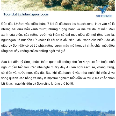
Đến
đảo Lý Sơn
vào giữa tháng 7 khi tỏi đã được thu hoạch xong, thay vào đó là
những bãi dưa hấu xanh mướt, những ruộng hành và mè trải dài tít mắt. Màu
xanh của biển, của ruộng vườn và thảm cỏ dại mọc giữa đồi núi rộng bao la,
ngút ngàn đã hút hồn Lữ khách từ cái nhìn đầu tiên. Màu xanh của biển đảo đã
giúp
Lý Sơn
đây có vẻ trù phú, ruộng vườn màu mỡ hơn, và chắc chắn một điều
rằng nơi đây không chỉ có những ngôi mộ gió.
Sau khi đến
Lý Sơn
, khách thăm quan sẽ không khó tìm được xe ôm hoặc nhà
nghỉ ở gần bến tàu. Các nhà nghỉ ở đây đầy đủ tiện nghi sạch sẽ, khang trang,
có điện và nước ngọt đầy đủ. Sau khi đặt hành lý vào nhà nghỉ, thì việc vi vu
vòng quanh đảo bằng xe máy là một trải nghiệm hấp dẫn và thú vị mà chắc chắn
Lữ khách nào khi đến
Lý Sơn
cũng không thể bỏ lỡ.