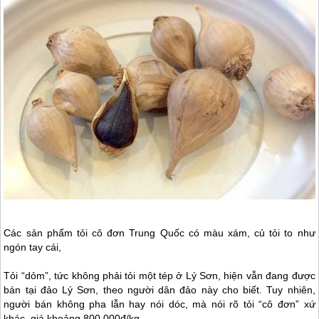
Các sản phẩm tỏi cô đơn Trung Quốc có màu xám, củ tỏi to như
ngón tay cái,
Tỏi “dỏm”, tức không phải tỏi một tép ở
Lý Sơn
, hiện vẫn đang được
bán tại
đảo Lý Sơn
, theo người dân đảo này cho biết. Tuy nhiên,
người bán không pha lẫn hay nói dóc, mà nói rõ tỏi “cô đơn” xứ
khác, giá khoảng 800.000đ/kg.