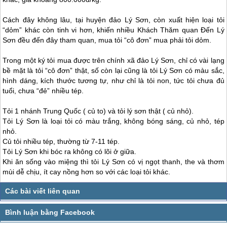
Cách đây không lâu, tại huyện
đảo Lý Sơn
, còn xuất hiện loại tỏi
“dỏm” khác còn tinh vi hơn, khiến nhiều Khách Thăm quan Đến
Lý
Sơn
đều đến đây tham quan, mua tỏi “cô đơn” mua phải tỏi dỏm.
Trong một ký tỏi mua được trên chính xã
đảo Lý Sơn
, chỉ có vài lạng
bề mặt là tỏi “cô đơn” thật, số còn lại cũng là tỏi
Lý Sơn
có màu sắc,
hình dáng, kích thước tương tự, như chỉ là tỏi non, tức tỏi chưa đủ
tuổi, chưa “đẻ” nhiều tép.
Tỏi 1 nhánh Trung Quốc ( củ to) và tỏi
lý sơn
thật ( củ nhỏ).
Tỏi
Lý Sơn
là loại tỏi có màu trắng, không bóng sáng, củ nhỏ, tép
nhỏ.
Củ tỏi nhiều tép, thường từ 7-11 tép.
Tỏi
Lý Sơn
khi bóc ra không có lõi ở giữa.
Khi ăn sống vào miệng thì tỏi
Lý Sơn
có vị ngọt thanh, the và thơm
mùi dễ chịu, ít cay nồng hơn so với các loại tỏi khác.