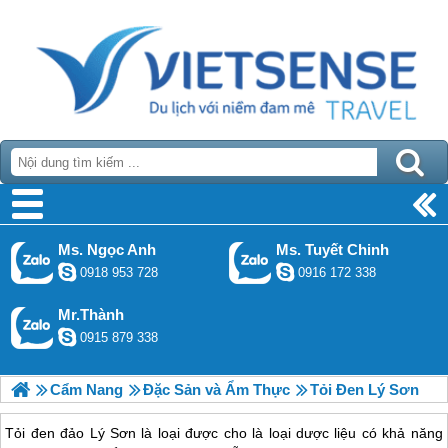
Ms. Ngọc Anh
Ms. Tuyết Chinh
0918 953 728
0916 172 338
Mr.Thành
0915 879 338
Cẩm Nang
Đặc Sản và Ẩm Thực
Tỏi Đen Lý Sơn
Tỏi đen đảo Lý Sơn là loại được cho là loại dược liệu có khả năng