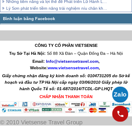
Những tiềm năng và lợi thể để Phát triển Lữ Hành Lý Sơn
Lý Sơn phát triển tiềm năng trải nghiệm níu chân khách thăm quan
CÔNG TY CỔ PHẦN VIETSENSE
Trụ Sở Tại Hà Nội:
Số 88 Xã Đàn – Quận Đống Đa – Hà Nội
Email:
Info@vietsensetravel.com
,
Website:
www.vietsensetravel.com
,
Giấy chứng nhận đăng ký kinh doanh số: 0104731205 do Sở kế
hoạch và đầu tư TP Hà Nội cấp ngày 03/06/2010 Giấy phép lữ
hành Quốc Tế số: 01-687/2014/TCDL-GP LHQT
CHẤP NHẬN THANH TOÁN
© 2010 Vietsense Travel Group