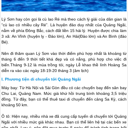
Lý Sơn
hay còn gọi là cù lao Ré mà theo cách lý giải của dân gian là
“cù lao có nhiều cây Ré”. Là huyện đảo duy nhất của Quảng Ngãi,
nằm về phía Đông Bắc, cách đất liền 15 hải lý. Huyện được chia làm
3 xã: An Vĩnh (huyện lỵ - Đảo lớn), An Hải(Đảo lớn) và An Bình (đảo
Bé).
Nên đi thăm quan
Lý Sơn
vào thời điểm phù hợp nhất là khoảng từ
tháng 6 đến 9 thời tiết khá đẹp và có nắng, phù hợp cho việc đi
biển.Tháng 9-12 là mùa trồng tỏi, ngày Lễ khao thề lính Hoàng Sa
diễn ra vào các ngày 18-19-20 tháng 3 (âm lịch)
Phương tiện di chuyển tới Quảng Ngãi
Máy bay: Từ Hà Nội và Sài Gòn đều có các chuyến bay đến sân bay
Chu Lai, Quảng Nam. Mức giá khứ hồi trung bình khoảng 3,5 triệu
đồng. Từ đây, bạn có thể thuê taxi di chuyển đến cảng Sa Kỳ, cách
khoảng 50 km.
Ô tô: Hiện nay, nhiều nhà xe đã cung cấp tuyến di chuyển tới Quảng
Ngãi với nhiều mức giá khác nhau. Bạn có thể liên hệ tại các bến xe
gần nhất. Lưu ý, nên đặt mua trước 5 ngày để tránh tình trạng hết