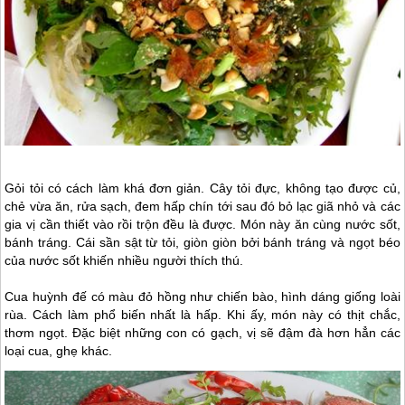
Gỏi tỏi có cách làm khá đơn giản. Cây tỏi đực, không tạo được củ,
chẻ vừa ăn, rửa sạch, đem hấp chín tới sau đó bỏ lạc giã nhỏ và các
gia vị cần thiết vào rồi trộn đều là được. Món này ăn cùng nước sốt,
bánh tráng. Cái sần sật từ tỏi, giòn giòn bởi bánh tráng và ngọt béo
của nước sốt khiến nhiều người thích thú.
Cua huỳnh đế có màu đỏ hồng như chiến bào, hình dáng giống loài
rùa. Cách làm phổ biến nhất là hấp. Khi ấy, món này có thịt chắc,
thơm ngọt. Đặc biệt những con có gạch, vị sẽ đậm đà hơn hẳn các
loại cua, ghẹ khác.