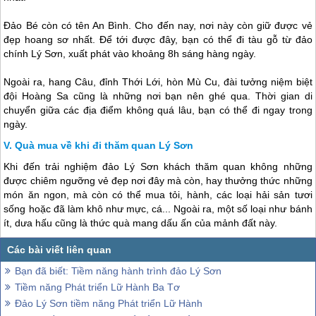
Đảo Bé còn có tên An Bình. Cho đến nay, nơi này còn giữ được vẻ
đẹp hoang sơ nhất. Để tới được đây, bạn có thể đi tàu gỗ từ đảo
chính
Lý Sơn
, xuất phát vào khoảng 8h sáng hàng ngày.
Ngoài ra, hang Câu, đỉnh Thới Lới, hòn Mù Cu, đài tưởng niệm biệt
đội Hoàng Sa cũng là những nơi bạn nên ghé qua. Thời gian di
chuyển giữa các địa điểm không quá lâu, bạn có thể đi ngay trong
ngày.
Quà mua về khi đi thăm quan Lý Sơn
Khi đến trải nghiệm
đảo Lý Sơn
khách thăm quan không những
được chiêm ngưỡng vẻ đẹp nơi đây mà còn, hay thưởng thức những
món ăn ngon, mà còn có thể mua tỏi, hành, các loại hải sản tươi
sống hoặc đã làm khô như mực, cá... Ngoài ra, một số loại như bánh
ít, dưa hấu cũng là thức quà mang dấu ấn của mảnh đất này.
Bạn đã biết: Tiềm năng hành trình đảo Lý Sơn
Tiềm năng Phát triển Lữ Hành Ba Tơ
Đảo Lý Sơn tiềm năng Phát triển Lữ Hành