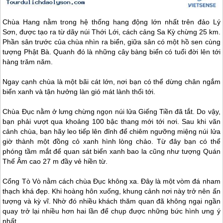
Chùa Hang nằm trong hệ thống hang động lớn nhất trên
đảo Lý
Sơn
, được tạo ra từ dãy núi Thới Lới, cách cảng Sa Kỳ chừng 25 km.
Phần sân trước của chùa nhìn ra biển, giữa sân có một hồ sen cùng
tượng Phật Bà. Quanh đó là những cây bàng biển có tuổi đời lên tới
hàng trăm năm.
Ngay cạnh chùa là một bãi cát lớn, nơi bạn có thể dừng chân ngắm
biển xanh và tận hưởng làn gió mát lành thổi tới.
Chùa Đục nằm ở lưng chừng ngọn núi lửa Giếng Tiền đã tắt. Do vậy,
bạn phải vượt qua khoảng 100 bậc thang mới tới nơi. Sau khi vãn
cảnh chùa, bạn hãy leo tiếp lên đỉnh để chiêm ngưỡng miệng núi lửa
giờ thành một đồng cỏ xanh hình lòng chảo. Từ đây bạn có thể
phóng tầm mắt để quan sát biển xanh bao la cũng như tượng Quán
Thế Âm cao 27 m đầy vẻ hiền từ.
Cổng Tò Vò nằm cách chùa Đục không xa. Đây là một vòm đá nham
thạch khá đẹp. Khi hoàng hôn xuống, khung cảnh nơi này trở nên ấn
tượng và kỳ vĩ. Nhờ đó nhiều khách thăm quan đã không ngại ngần
quay trở lại nhiều hơn hai lần để chụp được những bức hình ưng ý
nhất.