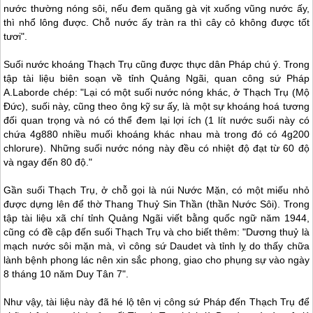
nước thường nóng sôi, nếu đem quăng gà vịt xuống vũng nước ấy,
thì nhổ lông được. Chỗ nước ấy tràn ra thì cây cỏ không được tốt
tươi".
Suối nước khoáng Thạch Trụ cũng được thực dân Pháp chú ý. Trong
tập tài liệu biên soạn về tỉnh Quảng Ngãi, quan công sứ Pháp
A.Laborde chép: "Lại có một suối nước nóng khác, ở Thạch Trụ (Mộ
Đức), suối này, cũng theo ông kỹ sư ấy, là một sự khoáng hoá tương
đối quan trọng và nó có thể đem lại lợi ích (1 lít nước suối này có
chứa 4g880 nhiều muối khoáng khác nhau mà trong đó có 4g200
chlorure). Những suối nước nóng này đều có nhiệt độ đạt từ 60 độ
và ngay đến 80 độ."
Gần suối Thạch Trụ, ở chỗ gọi là núi Nước Mặn, có một miếu nhỏ
được dựng lên để thờ Thang Thuỷ Sin Thần (thần Nước Sôi). Trong
tập tài liệu xã chí tỉnh Quảng Ngãi viết bằng quốc ngữ năm 1944,
cũng có đề cập đến suối Thạch Trụ và cho biết thêm: "Dương thuỷ là
mạch nước sôi mặn mà, vì công sứ Daudet và tỉnh lỵ do thấy chữa
lành bệnh phong lác nên xin sắc phong, giao cho phụng sự vào ngày
8 tháng 10 năm Duy Tân 7".
Như vậy, tài liệu này đã hé lộ tên vị công sứ Pháp đến Thạch Trụ để