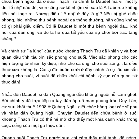
chữa bệnh ngoài da ở suối Thạch Trụ chính là Daudet mà vì một lý
do "tế nhị" nào đó, viên công sứ kế nhiệm về sau là A.Laborde không
tiện nói toạc ra. Nhưng điều "tế nhị" ở đây là gì? Nếu bị ghẻ chốc
phong, lác, những thứ bệnh ngoài da thông thường, hẳn cũng không
có gì phải giấu diếm. Có lẽ Daudet bị một thứ bệnh ngoài da... khó
nói của đàn ông, và đó là hệ quả tất yếu của sự chơi bời trác táng
chăng?
Và chính sự "lạ lùng" của nước khoáng Thạch Trụ đã khiến y và bọn
quan đầu tỉnh tâu xin sắc phong cho suối. Việc sắc phong cho các
hiện tượng tự nhiên kỳ diệu, như cho cá ông, cho suối sông... là điều
thuở xưa không lạ. Cái lạ đời buồn cười ở đây chính là sự tâu xin sắc
phong cho suối, vì suối đã chữa khỏi cái bệnh kỳ cục của quan sứ
thực dân!
Nhắc đến Daudet, sĩ dân Quảng ngãi đều không nguôi nỗi căm ghét.
Bởi chính y đã trực tiếp ra tay đàn áp dã man phong trào Duy Tân,
cự sưu khất thuế 1908 ở Quảng Ngãi, giết chóc hàng loạt các sĩ phu
và nhân dân Quảng Ngãi. Chuyện Daudet đến chữa bệnh ở suối
khoáng Thạch Trụ có thể hé mở cho thấy một khía cạnh khác trong
cuộc sống của một gã thực dân.
Quanh suối Thạch Trụ người xưa chỉ cảm thấy mùi tanh, độ nóng,