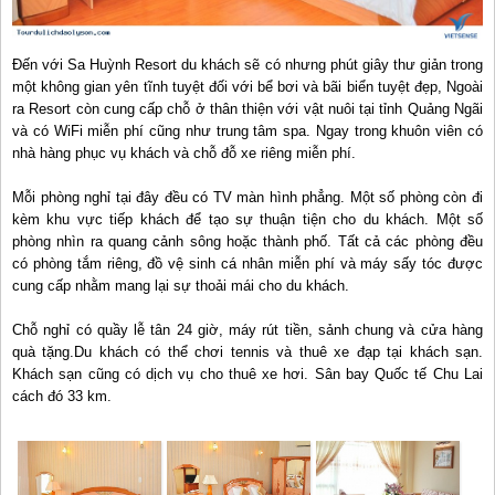
Đến với Sa Huỳnh Resort du khách sẽ có nhưng phút giây thư giản trong
một không gian yên tĩnh tuyệt đối với bể bơi và bãi biển tuyệt đẹp, Ngoài
ra Resort còn cung cấp chỗ ở thân thiện với vật nuôi tại tỉnh Quảng Ngãi
và có WiFi miễn phí cũng như trung tâm spa. Ngay trong khuôn viên có
nhà hàng phục vụ khách và chỗ đỗ xe riêng miễn phí.
Mỗi phòng nghỉ tại đây đều có TV màn hình phẳng. Một số phòng còn đi
kèm khu vực tiếp khách để tạo sự thuận tiện cho du khách. Một số
phòng nhìn ra quang cảnh sông hoặc thành phố. Tất cả các phòng đều
có phòng tắm riêng, đồ vệ sinh cá nhân miễn phí và máy sấy tóc được
cung cấp nhằm mang lại sự thoải mái cho du khách.
Chỗ nghỉ có quầy lễ tân 24 giờ, máy rút tiền, sảnh chung và cửa hàng
quà tặng.Du khách có thể chơi tennis và thuê xe đạp tại khách sạn.
Khách sạn cũng có dịch vụ cho thuê xe hơi. Sân bay Quốc tế Chu Lai
cách đó 33 km.