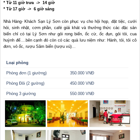
* Từ 11 giờ trưa -> 14 giờ
* Từ 17 giờ -> 6 giờ sáng
Nhà Hàng- Khách Sạn Lý Sơn còn phục vụ cho hội họp, đặt tiệc, cưới
hỏi, sinh nhật, cơm phần, café giải khát và thưởng thức các đặc sản
biển chỉ có tại Lý Sơn như gỏi rong biển, ốc cừ, ốc đụn, gỏi tỏi, cua
huỳnh đế….bên cạnh đó còn có các quà lưu niệm như: Hành, tỏi, tỏi cô
đơn, vỏ ốc, rượu Sâm biển (rượu vú)…
Loại phòng
Phòng đơn (1 giường)
350.000 VNĐ
Phòng Đôi (2 gường)
450.000 VNĐ
Phòng 3 giường
550.000 VNĐ