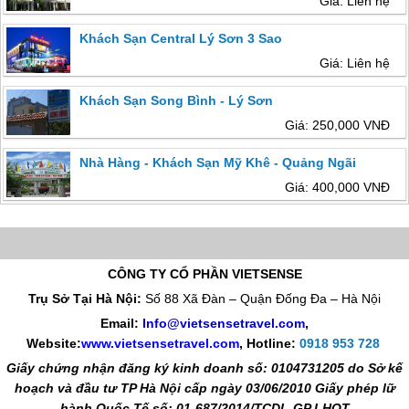
Giá: Liên hệ
Khách Sạn Central Lý Sơn 3 Sao
Giá: Liên hệ
Khách Sạn Song Bình - Lý Sơn
Giá: 250,000 VNĐ
Nhà Hàng - Khách Sạn Mỹ Khê - Quảng Ngãi
Giá: 400,000 VNĐ
CÔNG TY CỔ PHẦN VIETSENSE
Trụ Sở Tại Hà Nội:
Số 88 Xã Đàn – Quận Đống Đa – Hà Nội
Email:
Info@vietsensetravel.com
,
Website:
www.vietsensetravel.com
,
Hotline:
0918 953 728
Giấy chứng nhận đăng ký kinh doanh số: 0104731205 do Sở kế
hoạch và đầu tư TP Hà Nội cấp ngày 03/06/2010 Giấy phép lữ
hành Quốc Tế số: 01-687/2014/TCDL-GP LHQT