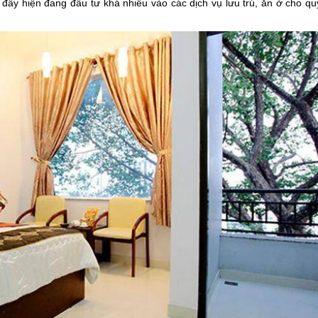
i đây hiện đang đầu tư khá nhiều vào các dịch vụ lưu trú, ăn ở cho qu