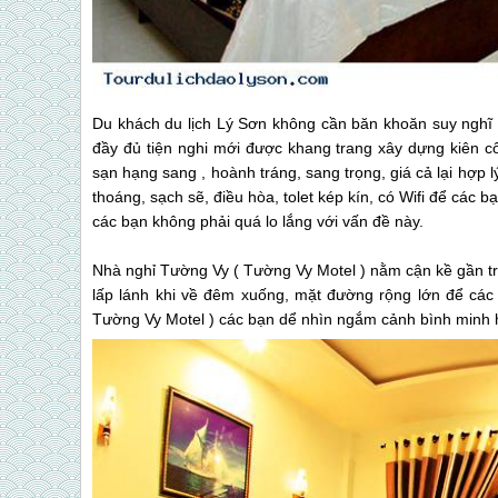
Du khách du lịch Lý Sơn không cần băn khoăn suy nghĩ 
đầy đủ tiện nghi mới được khang trang xây dựng kiên 
sạn hạng sang , hoành tráng, sang trọng, giá cả lại hợp l
thoáng, sạch sẽ, điều hòa, tolet kép kín, có Wifi để các 
các bạn không phải quá lo lắng với vấn đề này.
Nhà nghỉ Tường Vy ( Tường Vy Motel ) nằm cận kề gần t
lấp lánh khi về đêm xuống, mặt đường rộng lớn để cá
Tường Vy Motel ) các bạn dể nhìn ngắm cảnh bình minh 