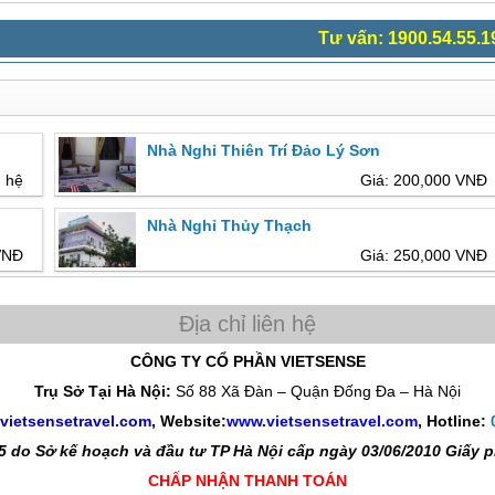
Tư vấn: 1900.54.55.1
Nhà Nghỉ Thiên Trí Đảo Lý Sơn
n hệ
Giá: 200,000 VNĐ
Nhà Nghỉ Thủy Thạch
VNĐ
Giá: 250,000 VNĐ
CÔNG TY CỔ PHẦN VIETSENSE
Trụ Sở Tại Hà Nội:
Số 88 Xã Đàn – Quận Đống Đa – Hà Nội
vietsensetravel.com
, Website:
www.vietsensetravel.com
,
Hotline:
 do Sở kế hoạch và đầu tư TP Hà Nội cấp ngày 03/06/2010 Giấy
CHẤP NHẬN THANH TOÁN