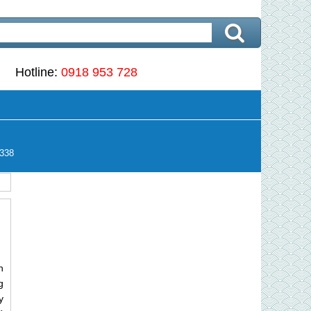
Hotline:
0918 953 728
338
n
g
y