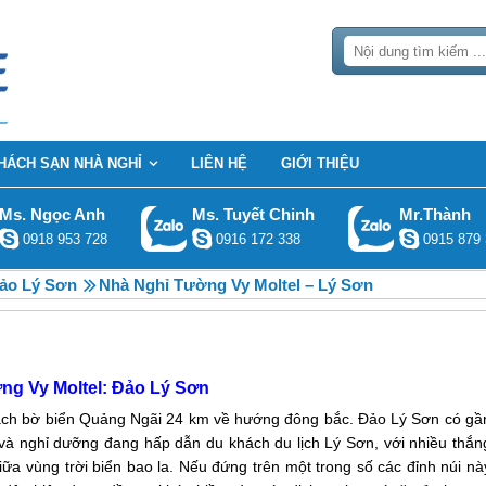
HÁCH SẠN NHÀ NGHỈ
LIÊN HỆ
GIỚI THIỆU
Ms. Ngọc Anh
Ms. Tuyết Chinh
Mr.Thành
0918 953 728
0916 172 338
0915 879 
Đảo Lý Sơn
Nhà Nghỉ Tường Vy Moltel – Lý Sơn
ng Vy Moltel: Đảo Lý Sơn
cách bờ biển Quảng Ngãi 24 km về hướng đông bắc. Đảo Lý Sơn có gầ
n và nghỉ dưỡng đang hấp dẫn du khách du lịch Lý Sơn, với nhiều thắn
ữa vùng trời biển bao la. Nếu đứng trên một trong số các đỉnh núi nà