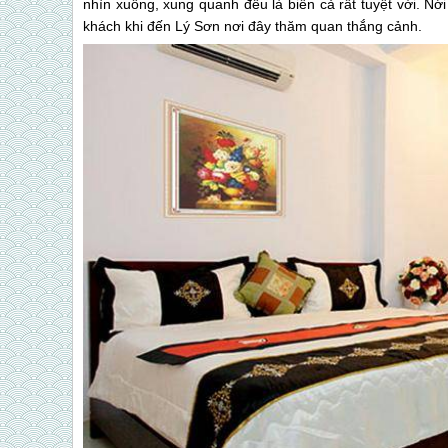
nhìn xuống, xung quanh đều là biển cả rất tuyệt vời. Nớ
khách khi đến Lý Sơn nơi đây thăm quan thắng cảnh.