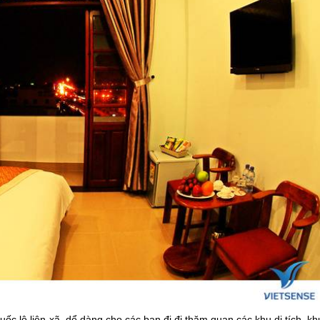
c lộ liên xã, dể dàng cho các bạn đi đi thăm quan các khu di tích, kh