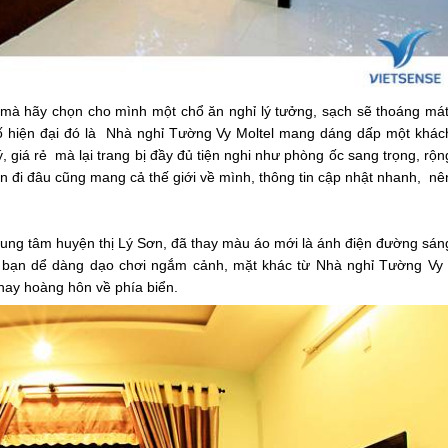
mà hãy chọn cho mình một chổ ăn nghỉ lý tưởng, sạch sẽ thoáng mát
cố hiện đại đó là Nhà nghỉ Tường Vy Moltel mang dáng dấp một khác
ý, giá rẻ mà lại trang bị đầy đủ tiện nghi như phòng ốc sang trọng, rộn
bạn đi đâu cũng mang cả thế giới về mình, thông tin cập nhật nhanh, nê
rung tâm huyện thị Lý Sơn, đã thay màu áo mới là ánh điện đường sán
c bạn dể dàng dạo chơi ngắm cảnh, mặt khác từ Nhà nghỉ Tường Vy 
hay hoàng hôn về phía biển.