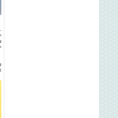
,
h
g
n
g
(