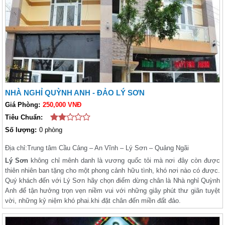
NHÀ NGHỈ QUỲNH ANH - ĐẢO LÝ SƠN
Giá Phòng:
250,000 VNĐ
Tiêu Chuẩn:
Số lượng:
0 phòng
Địa chỉ:
Trung tâm Cầu Cảng – An Vĩnh – Lý Sơn – Quảng Ngãi
Lý Sơn
không chỉ mênh danh là vương quốc tỏi mà nơi đây còn được
thiên nhiên ban tặng cho một phong cảnh hữu tình, khó nơi nào có được.
Quý khách đến với Lý Sơn hãy chọn điểm dừng chân là Nhà nghỉ Quỳnh
Anh để tận hưởng trọn vẹn niềm vui với những giây phút thư giãn tuyệt
vời, những kỷ niệm khó phai.khi đặt chân đến miền đất đảo.