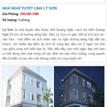
NHÀ NGHỈ TUYẾT LINH LÝ SƠN
Giá Phòng:
250,000 VNĐ
Số lượng:
0 phòng
Lý Sơn
là một huyện đảo thuộc tỉnh Quảng Ngãi, cách bờ biển Quảng
Ngãi 24 km về hướng đông bắc. Đảo Lý Sơn có gần 100 di tích lịch sử,
văn hóa - một điểm du lịch nhân văn và nghỉ dưỡng đang hấp dẫn du
khách, với nhiều địa điểm du lịch vô cùng độc đáo với 5 ngọn núi nhô
cao giữa vùng trời biển bao la. Nếu đến đây vào một ngày đẹp trời bạn
có thể đứng trên một trong số các đỉnh núi này nhìn xuống, xung quanh
đều là biển cả tạo nên một khung cảnh vô cùng tuyệt vời.