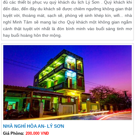
đủ các thiết bị phục vụ quý khách du lịch Lý Sơn . Quý khách khi
đến đảo, đến đây du khách sẽ được chiêm ngưỡng không gian thật
tuyệt vời, thoáng mát, sạch sẽ, phòng vệ sinh khép kín, wifi... nhà
nghỉ Minh Tâm sẽ mang lại cho Quý khách một không gian ngắm
cảnh thật tuyệt vời nhất là đón bình minh vào buổi sáng tinh mơ
hay buổi hoàng hôn thơ mộng.
NHÀ NGHỈ HÒA AN- LÝ SƠN
Giá Phòng:
200,000 VNĐ