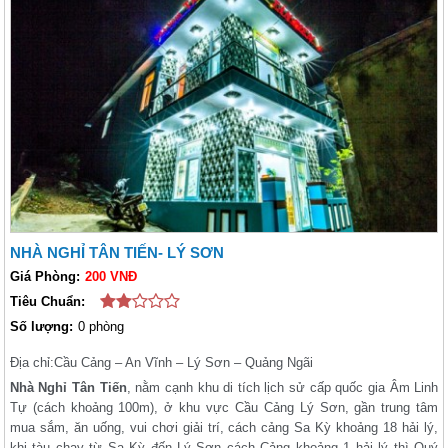
NHÀ NGHỈ TÂN TIẾN- LÝ SƠN
Giá Phòng:
200 VNĐ
Tiêu Chuẩn:
Số lượng:
0 phòng
Địa chỉ:
Cầu Cảng – An Vĩnh – Lý Sơn – Quảng Ngãi
Nhà Nghỉ Tân Tiến
, nằm cạnh khu di tích lịch sử cấp quốc gia Âm Linh
Tự (cách khoảng 100m), ở khu vực Cầu Cảng Lý Sơn, gần trung tâm
mua sắm, ăn uống, vui chơi giải trí, cách cảng Sa Kỳ khoảng 18 hải lý,
khi tàu chạy từ Sa Kỳ đến Lý Sơn cách Cảng khoảng 1 hải lý thì Quý