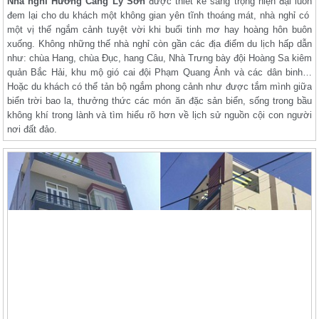
Nhà nghỉ Hương Cảng Lý Sơn
được thiết kế sang trọng hiện đại luôn
đem lại cho du khách một không gian yên tĩnh thoáng mát, nhà nghỉ có
một vị thế ngắm cảnh tuyệt vời khi buổi tinh mơ hay hoàng hôn buôn
xuống. Không những thế nhà nghỉ còn gần các địa điểm du lịch hấp dẫn
như: chùa Hang, chùa Đục, hang Câu, Nhà Trưng bày đội Hoàng Sa kiêm
quản Bắc Hải, khu mộ gió cai đội Phạm Quang Ảnh và các dân binh…
Hoặc du khách có thể tản bộ ngắm phong cảnh như được tắm mình giữa
biển trời bao la, thưởng thức các món ăn đặc sản biển, sống trong bầu
không khí trong lành và tìm hiểu rõ hơn về lịch sử nguồn cội con người
nơi đất đảo.