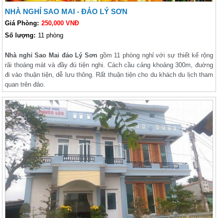
NHÀ NGHỈ SAO MAI - ĐẢO LÝ SƠN
Giá Phòng:
250,000 VNĐ
Số lượng:
11 phòng
Nhà nghỉ Sao Mai đảo Lý Sơn
gồm 11 phòng nghỉ với sự thiết kế rộng
rãi thoáng mát và đầy đú tiện nghi. Cách cầu cảng khoảng 300m, đuờng
đi vào thuận tiện, dễ lưu thông. Rất thuận tiện cho du khách du lịch tham
quan trên đảo.