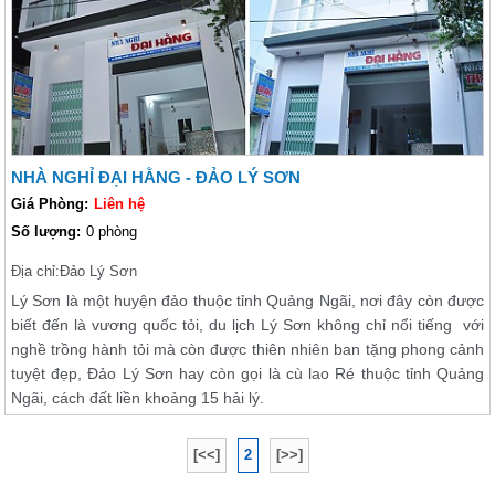
NHÀ NGHỈ ĐẠI HẰNG - ĐẢO LÝ SƠN
Giá Phòng:
Liên hệ
Số lượng:
0 phòng
Địa chỉ:
Đảo Lý Sơn
Lý Sơn là một huyện đảo thuộc tỉnh Quảng Ngãi, nơi đây còn được
biết đến là vương quốc tỏi, du lịch Lý Sơn không chỉ nổi tiếng với
nghề trồng hành tỏi mà còn được thiên nhiên ban tặng phong cảnh
tuyệt đẹp, Đảo Lý Sơn hay còn gọi là cù lao Ré thuộc tỉnh Quảng
Ngãi, cách đất liền khoảng 15 hải lý.
[<<]
2
[>>]