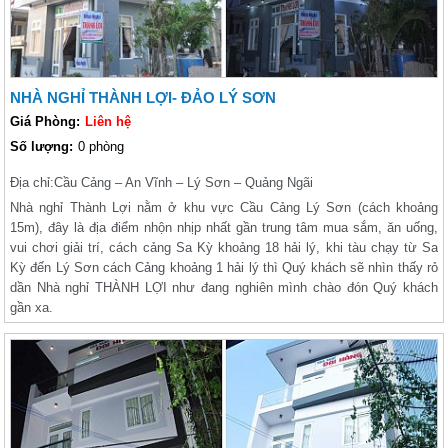
NHÀ NGHỈ THÀNH LỢI- ĐẢO LÝ SƠN
Giá Phòng:
Liên hệ
Số lượng:
0 phòng
Địa chỉ:
Cầu Cảng – An Vĩnh – Lý Sơn – Quảng Ngãi
Nhà nghỉ Thành Lợi nằm ở khu vực Cầu Cảng Lý Sơn (cách khoảng
15m), đây là địa điểm nhộn nhịp nhất gần trung tâm mua sắm, ăn uống,
vui chơi giải trí, cách cảng Sa Kỳ khoảng 18 hải lý, khi tàu chạy từ Sa
Kỳ đến Lý Sơn cách Cảng khoảng 1 hải lý thì Quý khách sẽ nhìn thấy rỏ
dần Nhà nghỉ THÀNH LỢI như đang nghiên mình chào đón Quý khách
gần xa.