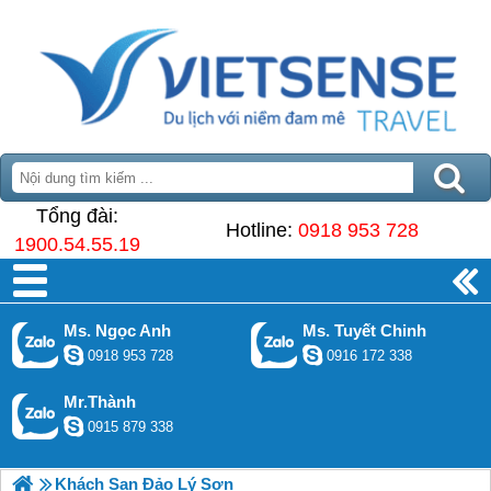
Tổng đài:
Hotline:
0918 953 728
1900.54.55.19
Ms. Ngọc Anh
Ms. Tuyết Chinh
0918 953 728
0916 172 338
Mr.Thành
0915 879 338
Khách Sạn Đảo Lý Sơn