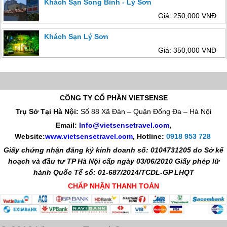
Khách Sạn Song Bình - Lý Sơn
Giá: 250,000 VNĐ
Khách Sạn Lý Sơn
Giá: 350,000 VNĐ
CÔNG TY CỔ PHẦN VIETSENSE
Trụ Sở Tại Hà Nội:
Số 88 Xã Đàn – Quận Đống Đa – Hà Nội
Email:
Info@vietsensetravel.com
,
Website:
www.vietsensetravel.com
,
Hotline:
0918 953 728
Giấy chứng nhận đăng ký kinh doanh số: 0104731205 do Sở kế
hoạch và đầu tư TP Hà Nội cấp ngày 03/06/2010 Giấy phép lữ
hành Quốc Tế số: 01-687/2014/TCDL-GP LHQT
CHẤP NHẬN THANH TOÁN