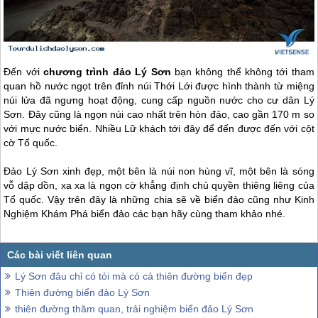
Đến với
chương trình
đảo Lý Sơn
bạn không thể không tới tham
quan hồ nước ngọt trên đỉnh núi Thới Lới được hình thành từ miệng
núi lửa đã ngưng hoạt động, cung cấp nguồn nước cho cư dân
Lý
Sơn
. Đây cũng là ngọn núi cao nhất trên hòn đảo, cao gần 170 m so
với mực nước biển. Nhiều Lữ khách tới đây để đến được đến với cột
cờ Tổ quốc.
Đảo Lý Sơn
xinh đẹp, một bên là núi non hùng vĩ, một bên là sóng
vỗ dập dồn, xa xa là ngọn cờ khẳng định chủ quyền thiêng liêng của
Tổ quốc. Vậy trên đây là những chia sẽ về biển đảo cũng như Kinh
Nghiệm Khám Phá biển đảo các bạn hãy cùng tham khảo nhé.
Lý Sơn đâu chỉ có tỏi mà có cả thiên đường biển đẹp
Thiên đường biển đảo Lý Sơn
thiên đường thăm quan, trải nghiệm biển đảo Lý Sơn