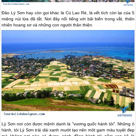
Đảo Lý Sơn
hay còn gọi khác là Cù Lao Ré, là vết tích còn lại của 5
miệng núi lửa đã tắt. Nơi đây nổi tiếng với bãi biển trong vắt, thiên
nhiên hoang sơ và những con người thân thiện.
Lý Sơn
nơi còn được mệnh danh là "vương quốc hành tỏi". Những ô
hành, tỏi
Lý Sơn
trải dài xanh mướt tạo nên một gam màu tuyệt đẹp
mà không nơi nào có được, cánh đồng hành tỏi nằm xen kẽ là