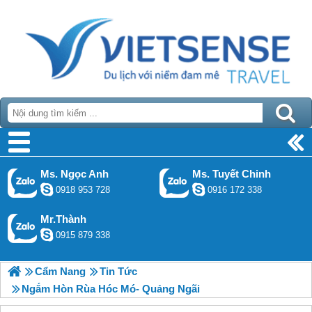
Ms. Ngọc Anh
Ms. Tuyết Chinh
0918 953 728
0916 172 338
Mr.Thành
0915 879 338
Cẩm Nang
Tin Tức
Ngắm Hòn Rùa Hóc Mó- Quảng Ngãi