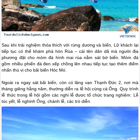
Sau khi trải nghiệm thỏa thích với rừng dương và biển, Lữ khách lại
tiếp tục có thể khám phá hòn Rùa – cái tên dân dã mà người địa
phương đặt cho mỏm đá hình mai rùa nằm sát bờ biển. Mỏm đá
gồm nhiều phiến đá đen xếp chồng lên nhau tiếp tục tạo thêm điểm
nhấn thú vị cho bãi biển Hóc Mó.
Ngoài ra ngay sát bãi biển, còn có lăng vạn Thạnh Đức 2, nơi mà
tháng giêng hằng năm, thường diễn ra lễ hội cúng cá Ông. Quy trình
lễ thức trong lễ hội gồm các nghi lễ được tổ chức trang nghiêm: Lễ
túc yết, lễ nghinh Ông, chánh lễ, các trò diễn.