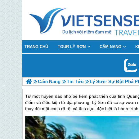
TRANG CHỦ
TOUR LÝ SƠN
CẨM NANG
K
Cẩm Nang
Tin Tức
Lý Sơn- Sự Đột Phá P
Từ một huyện đảo nhỏ bé kém phát triển của tỉnh Quản
điểm và điều kiện từ địa phương, Lý Sơn đã có sự vươn 
thay đổi một cách rõ rệt và tích cực, đặc biệt là hành trình