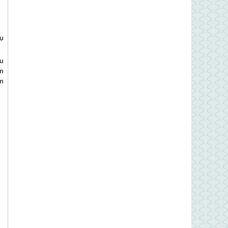
ụ
u
m
m