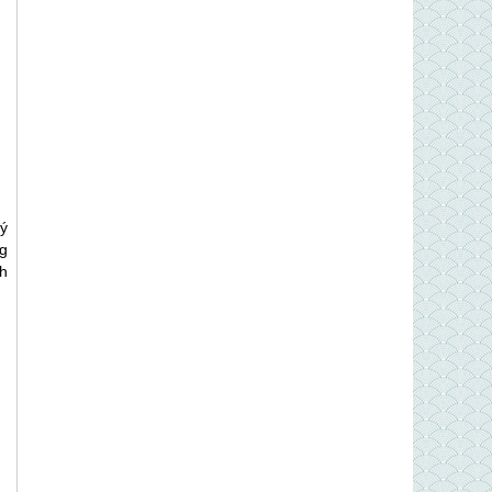
ý
g
h