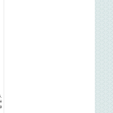
,
i
g