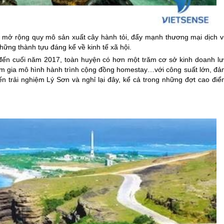
n, mở rộng quy mô sản xuất cây hành tỏi, đẩy mạnh thương mại dịch v
ững thành tựu đáng kể về kinh tế xã hội.
, đến cuối năm 2017, toàn huyện có hơn một trăm cơ sở kinh doanh lư
tham gia mô hình hành trình cộng đồng homestay…với công suất lớn, đả
ến trải nghiệm
Lý Sơn
và nghỉ lại đây, kể cả trong những đợt cao điể