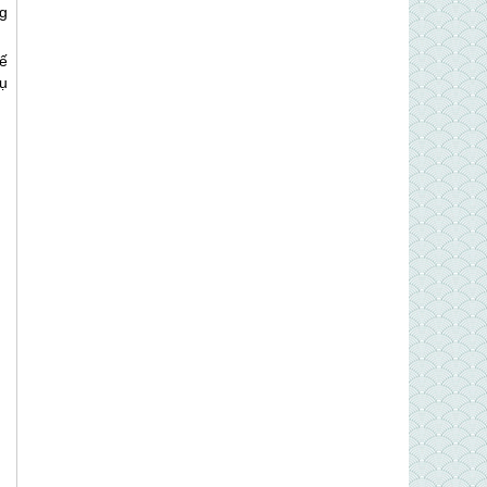
g
ế
ụ