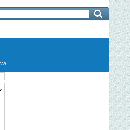
338
c
ự