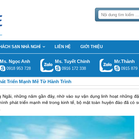
HÁCH SẠN NHÀ NGHỈ
LIÊN HỆ
GIỚI THIỆU
Ms. Ngọc Anh
Ms. Tuyết Chinh
Mr.Thành
0918 953 728
0916 172 338
0915 879 
hát Triển Mạnh Mẽ Từ Hành Trình
g Ngãi, những năm gần đây, nhờ vào sự vận dụng linh hoạt những đặ
mình phát triển mạnh mẽ trong kinh tế, bộ mặt toàn huyện đảo đã có s
.