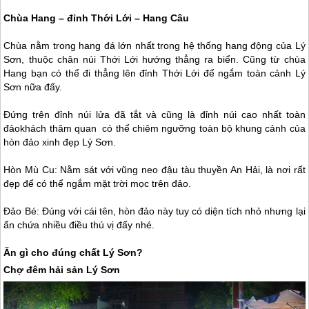
Chùa Hang – đỉnh Thới Lới – Hang Câu
Chùa nằm trong hang đá lớn nhất trong hệ thống hang động của
Lý
Sơn
, thuộc chân núi Thới Lới hướng thẳng ra biển. Cũng từ chùa
Hang bạn có thể đi thẳng lên đỉnh Thới Lới để ngắm toàn cảnh
Lý
Sơn
nữa đấy.
Đứng trên đỉnh núi lửa đã tắt và cũng là đỉnh núi cao nhất toàn
đảokhách thăm quan có thể chiêm ngưỡng toàn bộ khung cảnh của
hòn đảo xinh đẹp
Lý Sơn
.
Hòn Mù Cu: Nằm sát với vũng neo đậu tàu thuyền An Hải, là nơi rất
đẹp để có thể ngắm mặt trời mọc trên đảo.
Đảo Bé: Đúng với cái tên, hòn đảo này tuy có diện tích nhỏ nhưng lại
ẩn chứa nhiều điều thú vị đấy nhé.
Ăn gì cho đúng chất
Lý Sơn
?
Chợ đêm hải sản
Lý Sơn