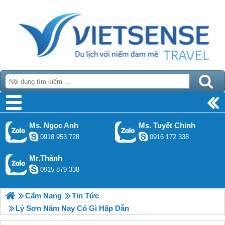
Ms. Ngọc Anh
Ms. Tuyết Chinh
0918 953 728
0916 172 338
Mr.Thành
0915 879 338
Cẩm Nang
Tin Tức
Lý Sơn Năm Nay Có Gì Hấp Dẫn