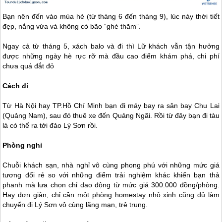
Bạn nên đến vào mùa hè (từ tháng 6 đến tháng 9), lúc này thời tiết
đẹp, nắng vừa và không có bão “ghé thăm”.
Ngay cả từ tháng 5, xách balo và đi thì Lữ khách vẫn tận hưởng
được những ngày hè rực rỡ mà đầu cao điểm khám phá, chi phí
chưa quá đắt đỏ
Cách đi
Từ Hà Nội hay TP.Hồ Chí Minh bạn đi máy bay ra sân bay Chu Lai
(Quảng Nam), sau đó thuê xe đến Quảng Ngãi. Rồi từ đây bạn đi tàu
là có thể ra tới
đảo Lý Sơn
rồi.
Phòng nghỉ
Chuỗi khách sạn, nhà nghỉ vô cùng phong phú với những mức giá
tương đối rẻ so với những điểm trải nghiệm khác khiến bạn thả
phanh mà lựa chọn chỉ dao động từ mức giá 300.000 đồng/phòng.
Hay đơn giản, chỉ cần một phòng homestay nhỏ xinh cũng đủ làm
chuyến đi
Lý Sơn
vô cùng lãng mạn, trẻ trung.