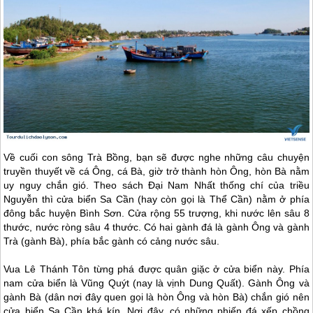
Về cuối con sông Trà Bồng, bạn sẽ được nghe những câu chuyện
truyền thuyết về cá Ông, cá Bà, giờ trở thành hòn Ông, hòn Bà nằm
uy nguy chắn gió. Theo sách Đại Nam Nhất thống chí của triều
Nguyễn thì cửa biển Sa Cần (hay còn gọi là Thể Cần) nằm ở phía
đông bắc huyện Bình Sơn. Cửa rộng 55 trượng, khi nước lên sâu 8
thước, nước ròng sâu 4 thước. Có hai gành đá là gành Ông và gành
Trà (gành Bà), phía bắc gành có cảng nước sâu.
Vua Lê Thánh Tôn từng phá được quân giặc ở cửa biển này. Phía
nam cửa biển là Vũng Quýt (nay là vịnh Dung Quất). Gành Ông và
gành Bà (dân nơi đây quen gọi là hòn Ông và hòn Bà) chắn gió nên
cửa biển Sa Cần khá kín. Nơi đây, có những phiến đá xếp chồng