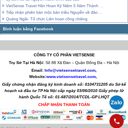
VietSense Travel Hân Hoan Kỷ Niệm 5 Năm Thành Lập
Tiếp nhận phiên bản mộc bản triều Nguyễn về đảo Lý Sơn và Hoàng Sa
Quảng Ngãi- Tổ chức Liên hoan cồng chiêng
CÔNG TY CỔ PHẦN VIETSENSE
Trụ Sở Tại Hà Nội:
Số 88 Xã Đàn – Quận Đống Đa – Hà Nội
Email:
Info@vietsensetravel.com
,
Website:
www.vietsensetravel.com
,
Giấy chứng nhận đăng ký kinh doanh số: 0104731205 do Sở kế
hoạch và đầu tư TP Hà Nội cấp ngày 03/06/2010 Giấy phép lữ
hành Quốc Tế số: 01-687/2014/TCDL-GP LHQT
CHẤP NHẬN THANH TOÁN