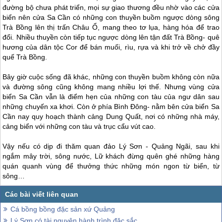
đường bộ chưa phát triển, mọi sự giao thương đều nhờ vào các cửa
biển nên cửa Sa Cần có những con thuyền buồm ngược dòng sông
Trà Bồng lên thị trấn Châu Ổ, mang theo tơ lụa, hàng hóa để trao
đổi. Nhiều thuyền còn tiếp tục ngược dòng lên tận đất Trà Bồng- quê
hương của dân tộc Cor để bán muối, rìu, rựa và khi trở về chở đầy
quế Trà Bồng.
Bây giờ cuộc sống đã khác, những con thuyền buồm không còn nữa
và đường sông cũng không mang nhiều lợi thế. Nhưng vùng cửa
biển Sa Cần vẫn là điểm hẹn của những con tàu của ngư dân sau
những chuyến xa khơi. Còn ở phía Bình Đông- nằm bên cửa biển Sa
Cần nay quy hoạch thành cảng Dung Quất, nơi có những nhà máy,
cảng biển với những con tàu và trục cẩu vút cao.
Vậy nếu có dịp đi thăm quan
đảo Lý Sơn
- Quảng Ngãi, sau khi
ngắm mây trời, sông nước, Lữ khách đừng quên ghé những hàng
quán quanh vùng để thưởng thức những món ngon từ biển, từ
sông…
Cá bồng bồng đặc sản xứ Quảng
Lý Sơn có tài nguyên hành trình đặc sắc