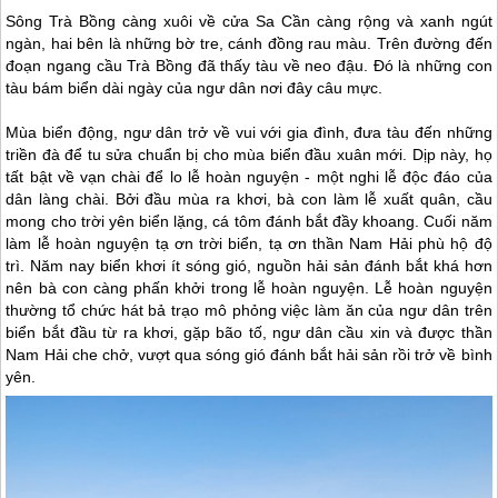
Sông Trà Bồng càng xuôi về cửa Sa Cần càng rộng và xanh ngút
ngàn, hai bên là những bờ tre, cánh đồng rau màu. Trên đường đến
đoạn ngang cầu Trà Bồng đã thấy tàu về neo đậu. Đó là những con
tàu bám biển dài ngày của ngư dân nơi đây câu mực.
Mùa biển động, ngư dân trở về vui với gia đình, đưa tàu đến những
triền đà để tu sửa chuẩn bị cho mùa biển đầu xuân mới. Dịp này, họ
tất bật về vạn chài để lo lễ hoàn nguyện - một nghi lễ độc đáo của
dân làng chài. Bởi đầu mùa ra khơi, bà con làm lễ xuất quân, cầu
mong cho trời yên biển lặng, cá tôm đánh bắt đầy khoang. Cuối năm
làm lễ hoàn nguyện tạ ơn trời biển, tạ ơn thần Nam Hải phù hộ độ
trì. Năm nay biển khơi ít sóng gió, nguồn hải sản đánh bắt khá hơn
nên bà con càng phấn khởi trong lễ hoàn nguyện. Lễ hoàn nguyện
thường tổ chức hát bả trạo mô phỏng việc làm ăn của ngư dân trên
biển bắt đầu từ ra khơi, gặp bão tố, ngư dân cầu xin và được thần
Nam Hải che chở, vượt qua sóng gió đánh bắt hải sản rồi trở về bình
yên.