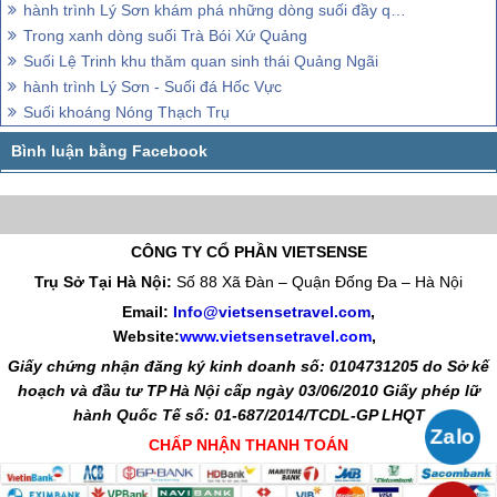
hành trình Lý Sơn khám phá những dòng suối đầy quyến rũ
Trong xanh dòng suối Trà Bói Xứ Quảng
Suối Lệ Trinh khu thăm quan sinh thái Quảng Ngãi
hành trình Lý Sơn - Suối đá Hốc Vực
Suối khoáng Nóng Thạch Trụ
CÔNG TY CỔ PHẦN VIETSENSE
Trụ Sở Tại Hà Nội:
Số 88 Xã Đàn – Quận Đống Đa – Hà Nội
Email:
Info@vietsensetravel.com
,
Website:
www.vietsensetravel.com
,
Giấy chứng nhận đăng ký kinh doanh số: 0104731205 do Sở kế
hoạch và đầu tư TP Hà Nội cấp ngày 03/06/2010 Giấy phép lữ
hành Quốc Tế số: 01-687/2014/TCDL-GP LHQT
CHẤP NHẬN THANH TOÁN