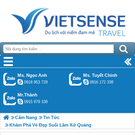
Ms. Ngọc Anh
Ms. Tuyết Chinh
0918 953 728
0916 172 338
Mr.Thành
0915 879 338
Cẩm Nang
Tin Tức
Khám Phá Vẻ Đẹp Suối Lâm Xứ Quảng