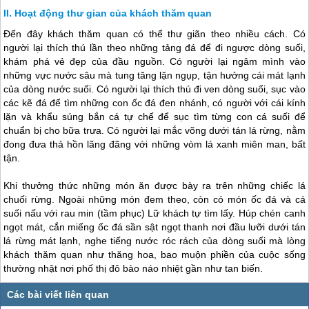
Hoạt động thư gian của khách thăm quan
Đến đây khách thăm quan có thể thư giãn theo nhiều cách. Có
người lại thích thú lần theo những tảng đá để đi ngược dòng suối,
khám phá vẻ đẹp của đầu nguồn. Có người lại ngâm mình vào
những vực nước sâu mà tung tăng lặn ngụp, tận hưởng cái mát lạnh
của dòng nước suối. Có người lại thích thú đi ven dòng suối, sục vào
các kẽ đá để tìm những con ốc đá đen nhánh, có người với cái kính
lặn và khẩu súng bắn cá tự chế để sục tìm từng con cá suối để
chuẩn bị cho bữa trưa. Có người lại mắc võng dưới tán lá rừng, nằm
đong đưa thả hồn lãng đãng với những vòm lá xanh miên man, bất
tận.
Khi thưởng thức những món ăn được bày ra trên những chiếc lá
chuối rừng. Ngoài những món đem theo, còn có món ốc đá và cá
suối nấu với rau min (tầm phục) Lữ khách tự tìm lấy. Húp chén canh
ngọt mát, cắn miếng ốc đá sần sật ngọt thanh nơi đầu lưỡi dưới tán
lá rừng mát lạnh, nghe tiếng nước róc rách của dòng suối mà lòng
khách thăm quan như thăng hoa, bao muộn phiền của cuộc sống
thường nhật nơi phố thị đô bào náo nhiệt gần như tan biến.