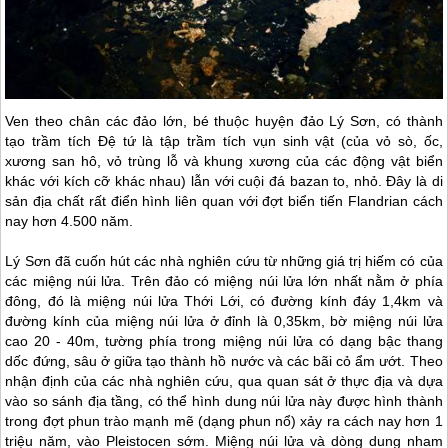
Ven theo chân các đảo lớn, bé thuộc huyện
đảo Lý Sơn
, có thành
tạo trầm tích Đệ tứ là tập trầm tích vụn sinh vật (của vỏ sò, ốc,
xương san hô, vỏ trùng lỗ và khung xương của các động vật biển
khác với kích cỡ khác nhau) lẫn với cuội đá bazan to, nhỏ. Đây là di
sản địa chất rất điển hình liên quan với đợt biển tiến Flandrian cách
nay hơn 4.500 năm.
Lý Sơn
đã cuốn hút các nhà nghiên cứu từ những giá trị hiếm có của
các miệng núi lửa. Trên đảo có miệng núi lửa lớn nhất nằm ở phía
đông, đó là miệng núi lửa Thới Lới, có đường kính đáy 1,4km và
đường kính của miệng núi lửa ở đỉnh là 0,35km, bờ miệng núi lửa
cao 20 - 40m, tường phía trong miệng núi lửa có dạng bậc thang
dốc đứng, sâu ở giữa tạo thành hồ nước và các bãi cỏ ẩm ướt. Theo
nhận định của các nhà nghiên cứu, qua quan sát ở thực địa và dựa
vào so sánh địa tầng, có thể hình dung núi lửa này được hình thành
trong đợt phun trào mạnh mẽ (dạng phun nổ) xảy ra cách nay hơn 1
triệu năm, vào Pleistocen sớm. Miệng núi lửa và dòng dung nham