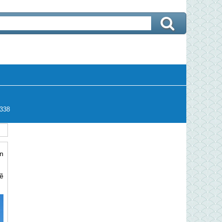
338
n
ẽ