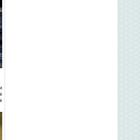
t
ẻ
è