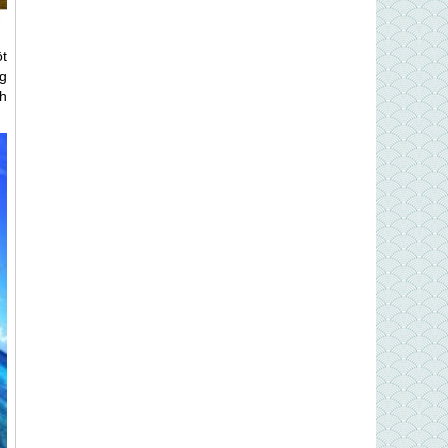
ột
g
h