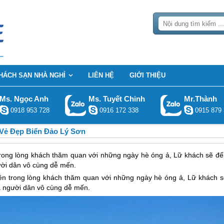
HÁCH SẠN NHÀ NGHỈ
LIÊN HỆ
GIỚI THIỆU
Ms. Ngọc Anh
Ms. Tuyết Chinh
Mr.Thành
0918 953 728
0916 172 338
0915 879 
Vẻ Đẹp Biển Đảo Lý Sơn
trong lòng khách thăm quan với những ngày hè óng ả, Lữ khách sẽ đế
ười dân vô cùng dễ mến.
ên trong lòng khách thăm quan với những ngày hè óng ả, Lữ khách s
à người dân vô cùng dễ mến.