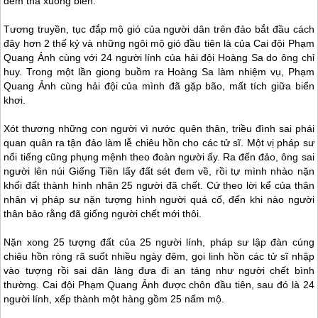
đem thả xuống biển.
Tương truyền, tục đắp mộ gió của người dân trên đảo bắt đầu cách
đây hơn 2 thế kỷ và những ngôi mộ gió đầu tiên là của Cai đội Phạm
Quang Ảnh cùng với 24 người lính của hải đội Hoàng Sa do ông chỉ
huy. Trong một lần giong buồm ra Hoàng Sa làm nhiệm vụ, Phạm
Quang Ảnh cùng hải đội của mình đã gặp bão, mất tích giữa biển
khơi.
Xót thương những con người vì nước quên thân, triều đình sai phái
quan quân ra tận đảo làm lễ chiêu hồn cho các tử sĩ. Một vị pháp sư
nổi tiếng cũng phụng mệnh theo đoàn người ấy. Ra đến đảo, ông sai
người lên núi Giếng Tiền lấy đất sét đem về, rồi tự mình nhào nặn
khối đất thành hình nhân 25 người đã chết. Cứ theo lời kể của thân
nhân vị pháp sư nặn tượng hình người quá cố, đến khi nào người
thân bảo rằng đã giống người chết mới thôi.
Nặn xong 25 tượng đất của 25 người lính, pháp sư lập đàn cúng
chiêu hồn ròng rã suốt nhiều ngày đêm, gọi linh hồn các tử sĩ nhập
vào tượng rồi sai dân làng đưa đi an táng như người chết bình
thường. Cai đội Phạm Quang Ảnh được chôn đầu tiên, sau đó là 24
người lính, xếp thành một hàng gồm 25 nấm mộ.