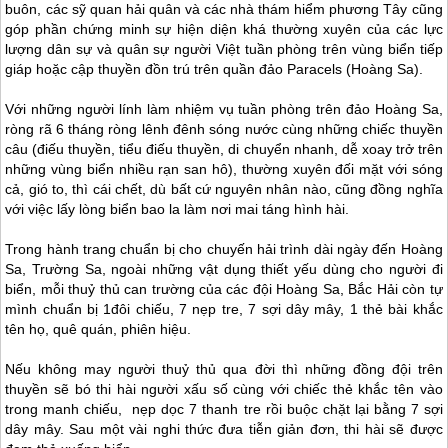
buôn, các sỹ quan hải quân và các nhà thám hiểm phương Tây cũng
góp phần chứng minh sự hiện diện khá thường xuyên của các lực
lượng dân sự và quân sự người Việt tuần phòng trên vùng biển tiếp
giáp hoặc cập thuyền đồn trú trên quần đảo Paracels (Hoàng Sa).
Với những người lính làm nhiệm vụ tuần phòng trên đảo Hoàng Sa,
ròng rã 6 tháng ròng lênh đênh sóng nước cùng những chiếc thuyền
câu (điếu thuyền, tiểu điếu thuyền, di chuyển nhanh, dễ xoay trở trên
những vùng biển nhiều rạn san hô), thường xuyên đối mặt với sóng
cả, gió to, thì cái chết, dù bất cứ nguyên nhân nào, cũng đồng nghĩa
với việc lấy lòng biển bao la làm nơi mai táng hình hài.
Trong hành trang chuẩn bị cho chuyến hải trình dài ngày đến Hoàng
Sa, Trường Sa, ngoài những vật dụng thiết yếu dùng cho người đi
biển, mỗi thuỷ thủ can trường của các đội Hoàng Sa, Bắc Hải còn tự
mình chuẩn bị 1đôi chiếu, 7 nẹp tre, 7 sợi dây mây, 1 thẻ bài khắc
tên họ, quê quán, phiên hiệu.
Nếu không may người thuỷ thủ qua đời thì những đồng đội trên
thuyền sẽ bó thi hài người xấu số cùng với chiếc thẻ khắc tên vào
trong manh chiếu, nẹp dọc 7 thanh tre rồi buộc chặt lại bằng 7 sợi
dây mây. Sau một vài nghi thức đưa tiễn giản đơn, thi hài sẽ được