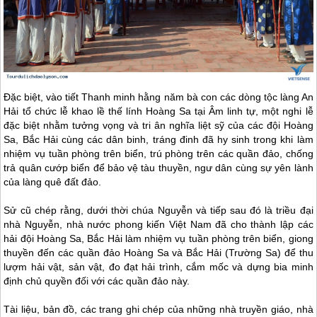
Đặc biệt, vào tiết Thanh minh hằng năm bà con các dòng tộc làng An
Hải tổ chức lễ khao lề thế lính Hoàng Sa tại Âm linh tự, một nghi lễ
đặc biệt nhằm tưởng vọng và tri ân nghĩa liệt sỹ của các đội Hoàng
Sa, Bắc Hải cùng các dân binh, tráng đinh đã hy sinh trong khi làm
nhiệm vụ tuần phòng trên biển, trú phòng trên các quần đảo, chống
trả quân cướp biển để bảo vệ tàu thuyền, ngư dân cùng sự yên lành
của làng quê đất đảo.
Sử cũ chép rằng, dưới thời chúa Nguyễn và tiếp sau đó là triều đại
nhà Nguyễn, nhà nước phong kiến Việt Nam đã cho thành lập các
hải đội Hoàng Sa, Bắc Hải làm nhiệm vụ tuần phòng trên biển, giong
thuyền đến các quần đảo Hoàng Sa và Bắc Hải (Trường Sa) để thu
lượm hải vật, sản vật, đo đạt hải trình, cắm mốc và dựng bia minh
định chủ quyền đối với các quần đảo này.
Tài liệu, bản đồ, các trang ghi chép của những nhà truyền giáo, nhà