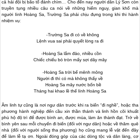
cả hải đội bị bão tố đánh chìm… Cho đến nay người dân
Lý Sơn
còn
truyền tụng nhiều câu ca nói về những hiểm nguy, gian khổ mà
người lính Hoàng Sa, Trường Sa phải chịu đựng trong khi thi hành
nhiệm vụ:
-Trường Sa đi có về không
Lệnh vua sai phải quyết lòng ra đi
-Hoàng Sa lắm đảo, nhiều cồn
Chiếc chiếu bó tròn mấy sợi dây mây
-Hoàng Sa trời bể mênh mông
Người đi thì có mà không thấy về
Hoàng Sa mây nước bốn bề
Tháng hai khao lề thế lính Hoàng Sa
Âm linh tự cũng là nơi ngư dân trước khi ra biển “đi nghề”, hoặc tha
phương hành nghiệp đến cầu xin thần thánh và linh hồn cõi khuất
phù hộ độ trì để được bình an, được mùa, làm ăn thành đạt. Trở về
bình yên sau mỗi chuyến đi biển (đối với ngư dân) hoặc về thăm quê
nhà (đối với người sống tha phương) họ cũng mang lễ vật đến đây
để làm lễ tạ ơn. Ngoài đóng góp của các dòng tộc và dân làng, cơ