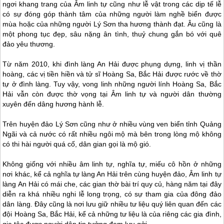
ngơi khang trang của Âm linh tự cũng như lễ vật trong các dịp tế lễ
có sự đóng góp thành tâm của những người làm nghề biển được
mùa hoặc của những người Lý Sơn tha hương thành đạt. Âu cũng là
một phong tục đẹp, sâu nặng ân tình, thuỷ chung gắn bó với quê
đảo yêu thương.
Từ năm 2010, khi đình làng An Hải được phụng dựng, linh vị thần
hoàng, các vị tiền hiền và tử sĩ Hoàng Sa, Bắc Hải được rước về thờ
tự ở đình làng. Tuy vậy, vong linh những người lính Hoàng Sa, Bắc
Hải vẫn còn được thờ vọng tại Âm linh tự và người dân thường
xuyên đến dâng hương hành lễ.
Trên huyện đảo Lý Sơn cũng như ở nhiều vùng ven biển tỉnh Quảng
Ngãi và cả nước có rất nhiều ngôi mộ mà bên trong lòng mộ không
có thi hài người quá cố, dân gian gọi là mộ gió.
Không giống với nhiều âm linh tự, nghĩa tự, miếu cô hồn ở những
nơi khác, kể cả nghĩa tự làng An Hải trên cùng huyện đảo, Âm linh tự
làng An Hải có mái che, các gian thờ bài trí quy củ, hàng năm tại đây
diễn ra khá nhiều nghi lễ long trọng, có sự tham gia của đông đảo
dân làng. Đây cũng là nơi lưu giữ nhiều tư liệu quý liên quan đến các
đội Hoàng Sa, Bắc Hải, kể cả những tư liệu là của riêng các gia đình,
gia tộc được người dân tin tưởng đem lưu gởi.