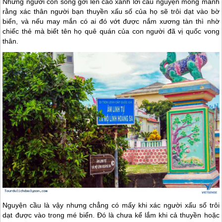
Những người còn sống gởi lên cao xanh lời cầu nguyện mong manh
rằng xác thân người bạn thuyền xấu số của họ sẽ trôi dạt vào bờ
biển, và nếu may mắn có ai đó vớt được nắm xương tàn thì nhờ
chiếc thẻ mà biết tên họ quê quán của con người đã vị quốc vong
thân.
Nguyện cầu là vậy nhưng chẳng có mấy khi xác người xấu số trôi
dạt được vào trong mé biển. Đó là chưa kể lắm khi cả thuyền hoặc