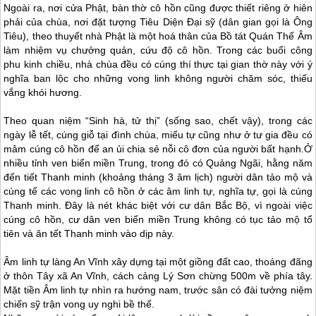
Ngoài ra, nơi cửa Phật, bàn thờ cô hồn cũng được thiết riêng ở hiên
phải của chùa, nơi đặt tượng Tiêu Diện Đại sỹ (dân gian gọi là Ông
Tiêu), theo thuyết nhà Phật là một hoá thân của Bồ tát Quán Thế Âm
làm nhiệm vụ chưởng quản, cứu độ cô hồn. Trong các buổi công
phu kinh chiều, nhà chùa đều có cúng thí thực tại gian thờ này với ý
nghĩa ban lộc cho những vong linh không người chăm sóc, thiếu
vắng khói hương.
Theo quan niệm “Sinh hà, tử thị” (sống sao, chết vậy), trong các
ngày lễ tết, cúng giỗ tại đình chùa, miếu tự cũng như ở tư gia đều có
mâm cúng cô hồn để an ủi chia sẻ nỗi cô đơn của người bất hạnh.Ở
nhiều tỉnh ven biển miền Trung, trong đó có Quảng Ngãi, hằng năm
đến tiết Thanh minh (khoảng tháng 3 âm lịch) người dân tảo mộ và
cúng tế các vong linh cô hồn ở các âm linh tự, nghĩa tự, gọi là cúng
Thanh minh. Đây là nét khác biệt với cư dân Bắc Bộ, vì ngoài việc
cúng cô hồn, cư dân ven biển miền Trung không có tục tảo mộ tổ
tiên và ăn tết Thanh minh vào dịp này.
Âm linh tự làng An Vĩnh xây dựng tại một giồng đất cao, thoáng đãng
ở thôn Tây xã An Vĩnh, cách cảng Lý Sơn chừng 500m về phía tây.
Mặt tiền Âm linh tự nhìn ra hướng nam, trước sân có đài tưởng niệm
chiến sỹ trận vong uy nghi bề thế.