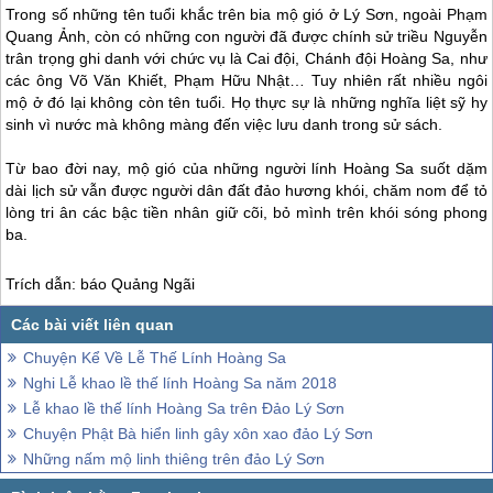
Trong số những tên tuổi khắc trên bia mộ gió ở
Lý Sơn
, ngoài Phạm
Quang Ảnh, còn có những con người đã được chính sử triều Nguyễn
trân trọng ghi danh với chức vụ là Cai đội, Chánh đội Hoàng Sa, như
các ông Võ Văn Khiết, Phạm Hữu Nhật… Tuy nhiên rất nhiều ngôi
mộ ở đó lại không còn tên tuổi. Họ thực sự là những nghĩa liệt sỹ hy
sinh vì nước mà không màng đến việc lưu danh trong sử sách.
Từ bao đời nay, mộ gió của những người lính Hoàng Sa suốt dặm
dài lịch sử vẫn được người dân đất đảo hương khói, chăm nom để tỏ
lòng tri ân các bậc tiền nhân giữ cõi, bỏ mình trên khói sóng phong
ba.
Trích dẫn: báo Quảng Ngãi
Chuyện Kể Về Lễ Thế Lính Hoàng Sa
Nghi Lễ khao lề thế lính Hoàng Sa năm 2018
Lễ khao lề thế lính Hoàng Sa trên Đảo Lý Sơn
Chuyện Phật Bà hiển linh gây xôn xao đảo Lý Sơn
Những nấm mộ linh thiêng trên đảo Lý Sơn