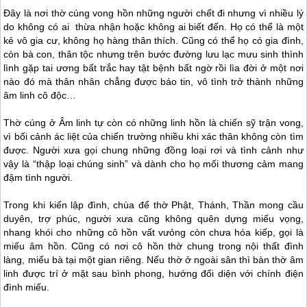
Đây là nơi thờ cúng vong hồn những người chết đi nhưng vì nhiều lý
do không có ai thừa nhận hoặc không ai biết đến. Họ có thể là một
kẻ vô gia cư, không họ hàng thân thích. Cũng có thể họ có gia đình,
còn bà con, thân tộc nhưng trên bước đường lưu lạc mưu sinh thình
lình gặp tai ương bất trắc hay tật bệnh bất ngờ rồi lìa đời ở một nơi
nào đó mà thân nhân chẳng được báo tin, vô tình trở thành những
âm linh cô độc…
Thờ cúng ở Âm linh tự còn có những linh hồn là chiến sỹ trận vong,
vì bối cảnh ác liệt của chiến trường nhiều khi xác thân không còn tìm
được. Người xưa gọi chung những đồng loại rơi và tình cảnh như
vậy là “thập loại chúng sinh” và dành cho họ mối thương cảm mang
đậm tình người.
Trong khi kiến lập đình, chùa để thờ Phật, Thánh, Thần mong cầu
duyên, trợ phúc, người xưa cũng không quên dựng miếu vọng,
nhang khói cho những cô hồn vất vưỏng còn chưa hóa kiếp, gọi là
miếu âm hồn. Cũng có nơi cô hồn thờ chung trong nội thất đình
làng, miếu bà tại một gian riêng. Nếu thờ ở ngoài sân thì bàn thờ âm
linh được trí ở mặt sau bình phong, hướng đối diện với chính điện
đình miếu.