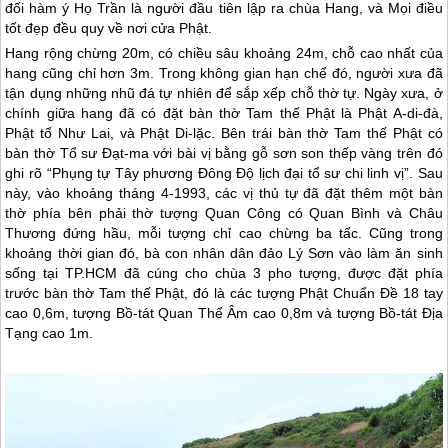
đối hàm ý Họ Trần là người đầu tiên lập ra chùa Hang, và Mọi điều
tốt đẹp đều quy về nơi cửa Phật.
Hang rộng chừng 20m, có chiều sâu khoảng 24m, chỗ cao nhất của
hang cũng chỉ hơn 3m. Trong không gian hạn chế đó, người xưa đã
tận dụng những nhũ đá tự nhiên để sắp xếp chỗ thờ tự. Ngày xưa, ở
chính giữa hang đã có đặt bàn thờ Tam thế Phật là Phật A-di-đà,
Phật tổ Như Lai, và Phật Di-lặc. Bên trái bàn thờ Tam thế Phật có
bàn thờ Tổ sư Đạt-ma với bài vị bằng gỗ sơn son thếp vàng trên đó
ghi rõ “Phụng tự Tây phương Đông Độ lịch đại tổ sư chi linh vị”. Sau
này, vào khoảng tháng 4-1993, các vị thủ tự đã đặt thêm một bàn
thờ phía bên phải thờ tượng Quan Công có Quan Bình và Châu
Thương đứng hầu, mỗi tượng chỉ cao chừng ba tấc. Cũng trong
khoảng thời gian đó, bà con nhân dân
đảo Lý Sơn
vào làm ăn sinh
sống tại TP.HCM đã cúng cho chùa 3 pho tượng, được đặt phía
trước bàn thờ Tam thế Phật, đó là các tượng Phật Chuẩn Đề 18 tay
cao 0,6m, tượng Bồ-tát Quan Thế Âm cao 0,8m và tượng Bồ-tát Địa
Tạng cao 1m.