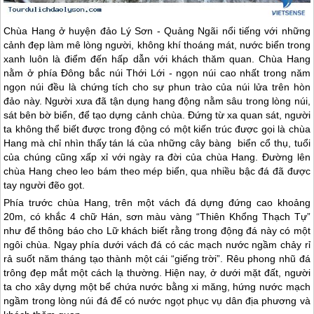
Chùa Hang ở huyện
đảo Lý Sơn
- Quảng Ngãi nổi tiếng với những
cảnh đẹp làm mê lòng người, không khí thoáng mát, nước biển trong
xanh luôn là điểm đến hấp dẫn với khách thăm quan. Chùa Hang
nằm ở phía Đông bắc núi Thới Lới - ngọn núi cao nhất trong năm
ngọn núi đều là chứng tích cho sự phun trào của núi lửa trên hòn
đảo này. Người xưa đã tận dụng hang động nằm sâu trong lòng núi,
sát bên bờ biển, để tạo dựng cảnh chùa. Đứng từ xa quan sát, người
ta không thể biết được trong động có một kiến trúc được gọi là chùa
Hang mà chỉ nhìn thấy tán lá của những cây bàng biển cổ thụ, tuổi
của chúng cũng xấp xỉ với ngày ra đời của chùa Hang. Đường lên
chùa Hang cheo leo bám theo mép biển, qua nhiều bậc đá đã được
tay người đẽo gọt.
Phía trước chùa Hang, trên một vách đá dựng đứng cao khoảng
20m, có khắc 4 chữ Hán, sơn màu vàng “Thiên Khổng Thạch Tự”
như để thông báo cho Lữ khách biết rằng trong động đá này có một
ngôi chùa. Ngay phía dưới vách đá có các mạch nước ngầm chảy rỉ
rả suốt năm tháng tạo thành một cái “giếng trời”. Rêu phong nhũ đá
trông đẹp mắt một cách lạ thường. Hiện nay, ở dưới mặt đất, người
ta cho xây dựng một bể chứa nước bằng xi măng, hứng nước mạch
ngầm trong lòng núi đá để có nước ngọt phục vụ dân địa phương và