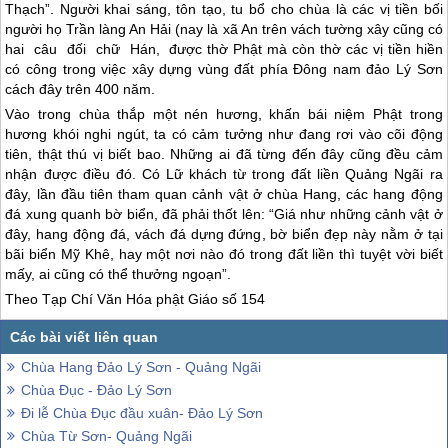
Thạch”. Người khai sáng, tôn tạo, tu bổ cho chùa là các vị tiền bối
người họ Trần làng An Hải (nay là xã An trên vách tường xây cũng có
hai câu đối chữ Hán, được thờ Phật mà còn thờ các vị tiền hiền
có công trong việc xây dựng vùng đất phía Đông nam
đảo Lý Sơn
cách đây trên 400 năm.
Vào trong chùa thắp một nén hương, khấn bái niệm Phật trong
hương khói nghi ngút, ta có cảm tưởng như đang rơi vào cõi động
tiên, thật thú vị biết bao. Những ai đã từng đến đây cũng đều cảm
nhận được điều đó. Có Lữ khách từ trong đất liền Quảng Ngãi ra
đây, lần đầu tiên tham quan cảnh vật ở chùa Hang, các hang động
đá xung quanh bờ biển, đã phải thốt lên: “Giá như những cảnh vật ở
đây, hang động đá, vách đá dựng đứng, bờ biển đẹp này nằm ở tại
bãi biển Mỹ Khê, hay một nơi nào đó trong đất liền thì tuyệt vời biết
mấy, ai cũng có thể thưởng ngoạn”.
Theo Tạp Chí Văn Hóa phật Giáo số 154
Chùa Hang Đảo Lý Sơn - Quảng Ngãi
Chùa Đục - Đảo Lý Sơn
Đi lễ Chùa Đục đầu xuân- Đảo Lý Sơn
Chùa Từ Sơn- Quảng Ngãi