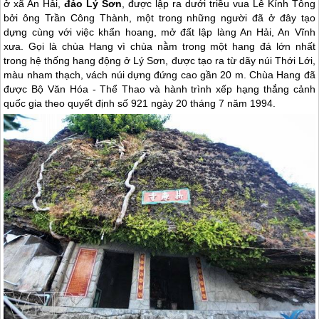
ở xã An Hải,
đảo Lý Sơn
, được lập ra dưới triều vua Lê Kính Tông
bởi ông Trần Công Thành, một trong những người đã ở đây tạo
dựng cùng với việc khẩn hoang, mở đất lập làng An Hải, An Vĩnh
xưa. Gọi là chùa Hang vì chùa nằm trong một hang đá lớn nhất
trong hệ thống hang động ở Lý Sơn, được tạo ra từ dãy núi Thới Lới,
màu nham thạch, vách núi dựng đứng cao gần 20 m. Chùa Hang đã
được Bộ Văn Hóa - Thể Thao và hành trình xếp hạng thắng cảnh
quốc gia theo quyết định số 921 ngày 20 tháng 7 năm 1994.