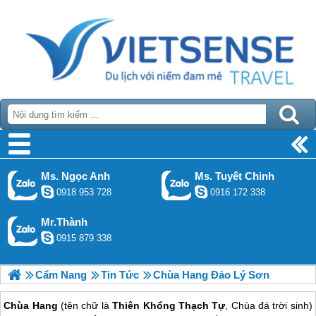
Ms. Ngọc Anh
Ms. Tuyết Chinh
0918 953 728
0916 172 338
Mr.Thành
0915 879 338
Cẩm Nang
Tin Tức
Chùa Hang Đảo Lý Sơn
Chùa Hang
(tên chữ là
Thiên Khổng Thạch Tự
, Chùa đá trời sinh)