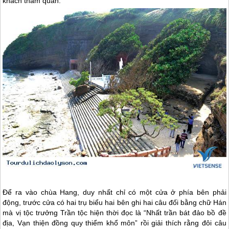
khách thăm quan.
Để ra vào chùa Hang, duy nhất chỉ có một cửa ở phía bên phải
động, trước cửa có hai trụ biểu hai bên ghi hai câu đối bằng chữ Hán
mà vị tộc trưởng Trần tộc hiện thời đọc là “Nhất trần bát đảo bồ đề
địa, Vạn thiện đồng quy thiểm khổ môn” rồi giải thích rằng đôi câu