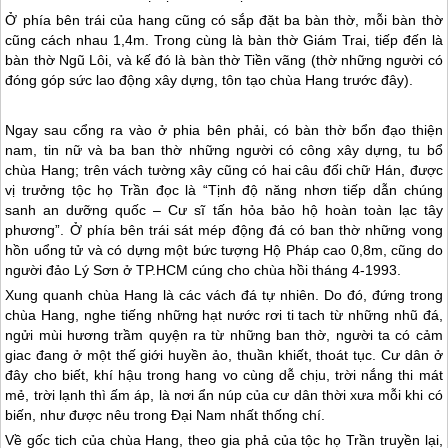
Ở phía bên trái của hang cũng có sắp đặt ba bàn thờ, mỗi bàn thờ
cũng cách nhau 1,4m. Trong cùng là bàn thờ Giám Trai, tiếp đến là
bàn thờ Ngũ Lôi, và kế đó là bàn thờ Tiền vãng (thờ những người có
đóng góp sức lao động xây dựng, tôn tạo chùa Hang trước đây).
Ngay sau cổng ra vào ở phia bên phải, có bàn thờ bổn đạo thiện
nam, tin nữ và ba ban thờ những người có công xây dựng, tu bổ
chùa Hang; trên vách tường xây cũng có hai câu đối chữ Hán, được
vị trưởng tộc họ Trần đọc là “Tịnh độ năng nhơn tiếp dẫn chúng
sanh an dưỡng quốc – Cư sĩ tấn hỏa bảo hộ hoàn toàn lạc tây
phương”. Ở phía bên trái sát mép động đá có ban thờ những vong
hồn uổng tử và có dựng một bức tượng Hộ Pháp cao 0,8m, cũng do
người
đảo Lý Sơn
ở TP.HCM cúng cho chùa hồi tháng 4-1993.
Xung quanh chùa Hang là các vách đá tự nhiên. Do đó, đứng trong
chùa Hang, nghe tiếng những hạt nước rơi ti tach từ những nhũ đá,
ngửi mùi hương trầm quyện ra từ những ban thờ, người ta có cảm
giac đang ở một thế giới huyền ảo, thuần khiết, thoát tục. Cư dân ở
đây cho biết, khí hậu trong hang vo cùng dễ chịu, trời nắng thi mát
mẻ, trời lạnh thì ấm áp, là nơi ẩn núp của cư dân thời xưa mỗi khi có
biến, như được nêu trong Đại Nam nhất thống chí.
Về gốc tich của chùa Hang, theo gia phả của tộc họ Trần truyền lại,