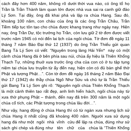
cách đây hơn 400 năm, không rõ dưới thời vua nào, có ông tổ họ
Trần là Trần Thành làm quan lớn được nhà vua sai ra canh giữ
đảo
Lý Sơn
. Tại đây, ông đã khai phá và lập ra chùa Hang. Sau đó,
khoảng 100 năm, con cháu của ông là các ông Trần Châu, Trần
Tiềm tiếp tục tôn tạo cho chùa được khang trang như ngày nay. Hiện
nay, ông Trần Dự, tộc trưởng họ Trần, còn lưu giữ 2 tờ đơn được viết
trước năm 1945 có nói đến lai lịch của ngôi chùa. Tờ đơn đề ngày 11
tháng 7 năm Bảo Đại thứ 12 (1937) do ông Trần Thiếu gửi quan
Bang Tá
Lý Sơn
có viết: “Nguyên trong làng Hải Yến* này có một
cảnh chùa Hang đá ở bên phía sau núi, chùa ấy hiệu là Thiên Khổng
Thạch Tự, những thuở xưa trước ông cha của con có ở tu tập tụng
niệm tại chùa lưu truyền từ ấy đến nay, hiện còn có đủ bàn ghế thờ
Phật và tượng Phật…”. Còn tờ đơn đề ngày 16 tháng 2 năm Bảo Đại
thứ 17 (1942) do thầy chùa Ngô Như Sửu và chủ tự là Trần Thiếu
gửi Bang Tá
Lý Sơn
ghi rõ: “Nguyên ngôi chùa Thiên Khổng Thạch
là một cảnh thiên tạo rất đẹp, anh linh hiển hách, ngôi chùa này từ
xưa thờ phụng Phật – thánh, đến nay đã trên 300 năm là một ngôi
chùa cổ tích, các Phật tượng trong chùa lâu đời…”.
Như vậy, hang động ở chùa Hang thì có từ ngàn xưa nhưng lịch sử
chùa Hang ít nhất cũng đã khoảng 400 năm. Người xưa sử dụng
hang đá như một ngôi nhà vĩnh cửu để lập ra chùa, đúng như sử
sách ghi chép và đúng như tên chữ của chùa là “Thiên Khổng