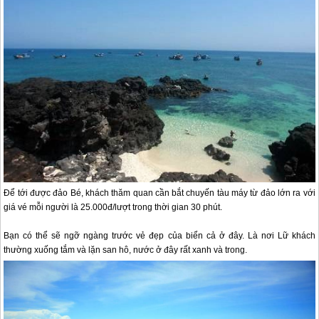
Để tới được đảo Bé, khách thăm quan cần bắt chuyến tàu máy từ đảo lớn ra với
giá vé mỗi người là 25.000đ/lượt trong thời gian 30 phút.
Bạn có thể sẽ ngỡ ngàng trước vẻ đẹp của biển cả ở đây. Là nơi Lữ khách
thường xuống tắm và lặn san hô, nước ở đây rất xanh và trong.