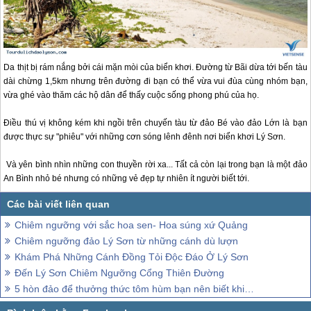
Da thịt bị rám nắng bởi cái mặn mòi của biển khơi. Đường từ Bãi dừa tới bến tàu
dài chừng 1,5km nhưng trên đường đi bạn có thể vừa vui đùa cùng nhóm bạn,
vừa ghé vào thăm các hộ dân để thấy cuộc sống phong phú của họ.
Điều thú vị không kém khi ngồi trên chuyến tàu từ đảo Bé vào đảo Lớn là bạn
được thực sự "phiêu" với những cơn sóng lênh đênh nơi biển khơi
Lý Sơn
.
Và yên bình nhìn những con thuyền rời xa... Tất cả còn lại trong bạn là một đảo
An Bình nhỏ bé nhưng có những vẻ đẹp tự nhiên ít người biết tới.
Chiêm ngưỡng với sắc hoa sen- Hoa súng xứ Quảng
Chiêm ngưỡng đảo Lý Sơn từ những cánh dù lượn
Khám Phá Những Cánh Đồng Tỏi Độc Đáo Ở Lý Sơn
Đến Lý Sơn Chiêm Ngưỡng Cổng Thiên Đường
5 hòn đảo để thưởng thức tôm hùm bạn nên biết khi đến Lý Sơn