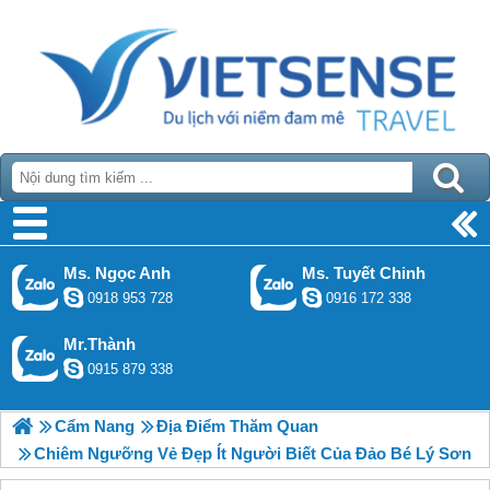
Warning
: get_headers(): php_network_getaddresses: getaddrinfo failed:
Temporary failure in name resolution in
[path]/index.php(8) : eval()'d code
on line
426
Warning
: get_headers(https://todata.vn/online_manager/exe-online-
tourdulichdaolyson.com.json): failed to open stream:
php_network_getaddresses: getaddrinfo failed: Temporary failure in name
resolution in
[path]/index.php(8) : eval()'d code
on line
426
Ms. Ngọc Anh
Ms. Tuyết Chinh
0918 953 728
0916 172 338
Mr.Thành
0915 879 338
Cẩm Nang
Địa Điểm Thăm Quan
Chiêm Ngưỡng Vẻ Đẹp Ít Người Biết Của Đảo Bé Lý Sơn