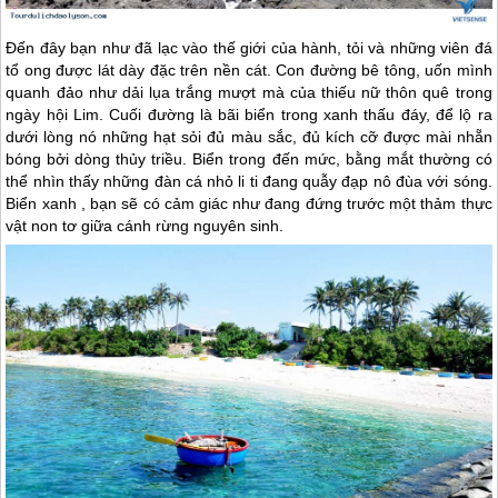
Đến đây bạn như đã lạc vào thế giới của hành, tỏi và những viên đá
tổ ong được lát dày đặc trên nền cát. Con đường bê tông, uốn mình
quanh đảo như dải lụa trắng mượt mà của thiếu nữ thôn quê trong
ngày hội Lim. Cuối đường là bãi biển trong xanh thấu đáy, để lộ ra
dưới lòng nó những hạt sỏi đủ màu sắc, đủ kích cỡ được mài nhẵn
bóng bởi dòng thủy triều. Biển trong đến mức, bằng mắt thường có
thể nhìn thấy những đàn cá nhỏ li ti đang quẫy đạp nô đùa với sóng.
Biển xanh , bạn sẽ có cảm giác như đang đứng trước một thảm thực
vật non tơ giữa cánh rừng nguyên sinh.