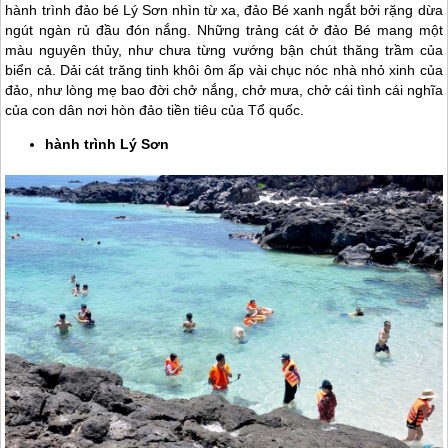
hành trình đảo bé Lý Sơn nhìn từ xa, đảo Bé xanh ngắt bởi rặng dừa
ngút ngàn rủ đầu đón nắng. Những trảng cát ở đảo Bé mang một
màu nguyên thủy, như chưa từng vướng bận chút thăng trầm của
biển cả. Dải cát trăng tinh khôi ôm ấp vài chục nóc nhà nhỏ xinh của
đảo, như lòng mẹ bao đời chở nắng, chở mưa, chở cái tình cái nghĩa
của con dân nơi hòn đảo tiền tiêu của Tổ quốc.
hành trình
Lý Sơn