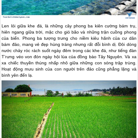
Len lỏi giữa khe đá, là những cây phong ba kiên cường bám trụ,
hiên ngang giữa trời, mặc cho gió bão và những trận cuồng phong
của biển. Phong ba tượng trưng cho niềm kiêu hãnh của cư dân
bám đảo, mang vẻ đẹp hùng tráng nhưng rất đỗi bình dị. Đôi dòng
nước chảy róc rách suốt ngày đêm trong các khe đá, như tiếng đàn
T’rưng véo von đón ngày hội lúa của đồng bào Tây Nguyên. Và xa
xa chiếc thuyền thúng nhấp nhô giữa những con sóng trập trùng.
Hoạt động mưu sinh của con người trên đảo cũng phẳng lặng và
bình yên đến lạ.