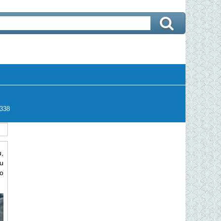
338
,
u
ào