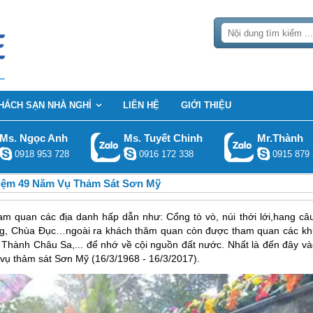
HÁCH SẠN NHÀ NGHỈ
LIÊN HỆ
GIỚI THIỆU
Ms. Ngọc Anh
Ms. Tuyết Chinh
Mr.Thành
0918 953 728
0916 172 338
0915 879 
iệm 49 Năm Vụ Thảm Sát Sơn Mỹ
am quan các địa danh hấp dẫn như: Cổng tò vò, núi thới lới,hang câu
g, Chùa Đục…ngoài ra khách thăm quan còn được tham quan các kh
sử- Thành Châu Sa,... để nhớ về cội nguồn đất nước. Nhất là đến đây v
vụ thảm sát Sơn Mỹ (16/3/1968 - 16/3/2017).