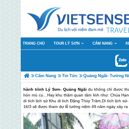
TRANG CHỦ
TOUR LÝ SƠN
CẨM NANG
K
Cẩm Nang
Tin Tức
Quảng Ngãi- Tưởng N
hành trình Lý Sơn- Quảng Ngãi
du không chỉ được th
hòn mù cu…Hay khu thăm quan tâm linh như: Chùa Han
di tích lịch sử Khu di tích Đặng Thùy Trâm,Di tích lịch 
16/3 sẽ được tham dự lễ tưởng niệm 49 năm ngày xảy ra 