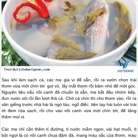
Sau khi làm sạch cá, các mẹ gia vị để sẵn, rồi ra vườn chọn trái
thơm vừa mới chín tới gọt vỏ, lấy mắt thơm rồi băm nhỏ để một góc.
Nguyên liệu nấu nồi canh đã chuẩn bị sẵn, mẹ bắt đầu nhóm bếp,
đun nước sôi rồi lần lượt thả cá. Chờ cá chín thì cho thơm vào, rồi ra
sân giếng trước nhà hái lá ngò tàu, ngổ điếc, tiện tay hái luôn vài trái
ớt đem rửa sạch, rồi cho vào nồi canh vừa mới chín tới, để tăng
thêm mùi vị.
Các mẹ chỉ cần thêm tí đường, tí nước mắm ngon, vài hạt muối, ít
bột ngọt là có nồi canh chua đậm đà, mang màu sắc của thơm, màu