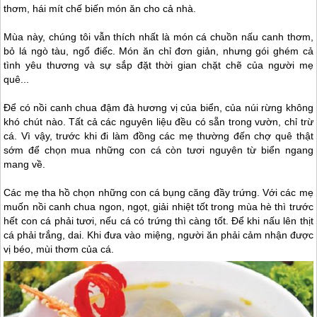
thơm, hái mít chế biến món ăn cho cả nhà.
Mùa này, chúng tôi vẫn thích nhất là món cá chuồn nấu canh thơm,
bỏ lá ngò tàu, ngổ điếc. Món ăn chỉ đơn giản, nhưng gói ghém cả
tình yêu thương và sự sắp đặt thời gian chặt chẽ của người mẹ
quê...
Để có nồi canh chua đậm đà hương vị của biển, của núi rừng không
khó chút nào. Tất cả các nguyên liệu đều có sẵn trong vườn, chỉ trừ
cá. Vì vậy, trước khi đi làm đồng các mẹ thường đến chợ quê thật
sớm để chọn mua những con cá còn tươi nguyên từ biển ngang
mang về.
Các mẹ tha hồ chọn những con cá bụng căng đầy trứng. Với các mẹ
muốn nồi canh chua ngon, ngọt, giải nhiệt tốt trong mùa hè thì trước
hết con cá phải tươi, nếu cá có trứng thì càng tốt. Để khi nấu lên thịt
cá phải trắng, dai. Khi đưa vào miệng, người ăn phải cảm nhận được
vị béo, mùi thơm của cá.