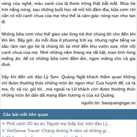
vàng của nghệ, màu xanh của lá thơm trông thật bắt mắt. Mùa hè
trời nắng nóng, sau những buổi học về mồ hôi đầm đìa, bữa cơm chỉ
cần có nồi canh chua của mẹ như thế là cảm giác nóng nực như tan
đi.
Những bữa cơm như thế gieo vào lòng trẻ thơ chúng tôi cho đến khi
lớn lên. Bây giờ, dù mỗi đứa ở phương trời xa, nhưng nghe tiếng ve
sầu râm ran gọi hè là chúng tôi lại nhớ đến khu vườn xưa, nhớ nồi
canh chua của mẹ. Nhớ những năm tháng mẹ tất bật, toan tính từng
miếng ăn, để có những bữa cơm đầm ấm, ngon miệng cho cả gia
đình.
Vậy khi đến với
đảo Lý Sơn
- Quảng Ngãi khách thăm quan không
chỉ được thưởng thức những món ăn ngon như: Cua huỳnh đế, cá tà
ma, ốc xà cừ, gỏi tỏi…mà ngoài ra Lữ khách còn được thưởng thức
những món ăn dân dã mang đậm hương vị của xứ Quảng.
nguồn tin: baoquangngai.vn
Phối cảnh 3D dự án 'Người mẹ thắp lửa' trên đảo Lý Sơn
VietSense Travel: Chặng đường 9 năm và những giải thưởng danh giá