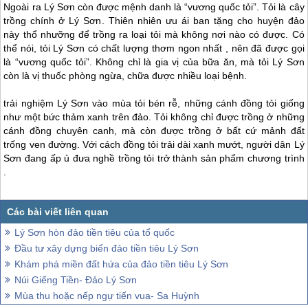
Ngoài ra
Lý Sơn
còn được mệnh danh là “vương quốc tỏi”. Tỏi là cây
trồng chính ở
Lý Sơn
. Thiên nhiên ưu ái ban tặng cho huyện đảo
này thổ nhưỡng để trồng ra loại tỏi mà không nơi nào có được. Có
thể nói, tỏi
Lý Sơn
có chất lượng thơm ngon nhất , nên đã được gọi
là “vương quốc tỏi”. Không chỉ là gia vị của bữa ăn, mà tỏi
Lý Sơn
còn là vị thuốc phòng ngừa, chữa được nhiều loại bệnh.
trải nghiệm
Lý Sơn
vào mùa tỏi bén rễ, những cánh đồng tỏi giống
như một bức thảm xanh trên đảo. Tỏi không chỉ được trồng ở những
cánh đồng chuyên canh, mà còn được trồng ở bất cứ mảnh đất
trống ven đường. Với cách đồng tỏi trải dài xanh mướt, người dân
Lý
Sơn
đang ấp ủ đưa nghề trồng tỏi trở thành sản phẩm chương trình
.
Lý Sơn hòn đảo tiền tiêu của tổ quốc
Đầu tư xây dựng biển đảo tiền tiêu Lý Sơn
Khám phá miền đất hứa của đảo tiền tiêu Lý Sơn
Núi Giếng Tiền- Đảo Lý Sơn
Mùa thu hoặc nếp ngự tiến vua- Sa Huỳnh