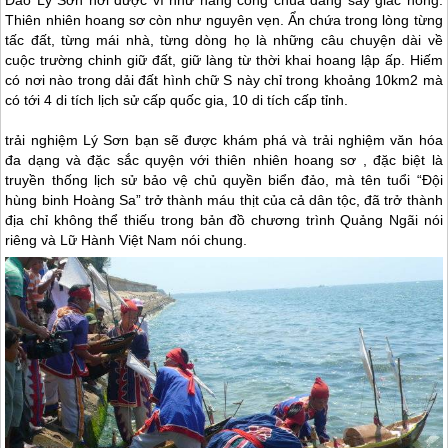
Đảo Lý Sơn
nơi được ví như nàng công chúa đang say giấc nồng.
Thiên nhiên hoang sơ còn như nguyên vẹn. Ẩn chứa trong lòng từng
tấc đất, từng mái nhà, từng dòng họ là những câu chuyện dài về
cuộc trường chinh giữ đất, giữ làng từ thời khai hoang lập ấp. Hiếm
có nơi nào trong dải đất hình chữ S này chỉ trong khoảng 10km2 mà
có tới 4 di tích lịch sử cấp quốc gia, 10 di tích cấp tỉnh.
trải nghiệm
Lý Sơn
bạn sẽ được khám phá và trải nghiệm văn hóa
đa dạng và đặc sắc quyện với thiên nhiên hoang sơ , đặc biệt là
truyền thống lịch sử bảo vệ chủ quyền biển đảo, mà tên tuổi “Đội
hùng binh Hoàng Sa” trở thành máu thịt của cả dân tộc, đã trở thành
địa chỉ không thể thiếu trong bản đồ chương trình Quảng Ngãi nói
riêng và Lữ Hành Việt Nam nói chung.