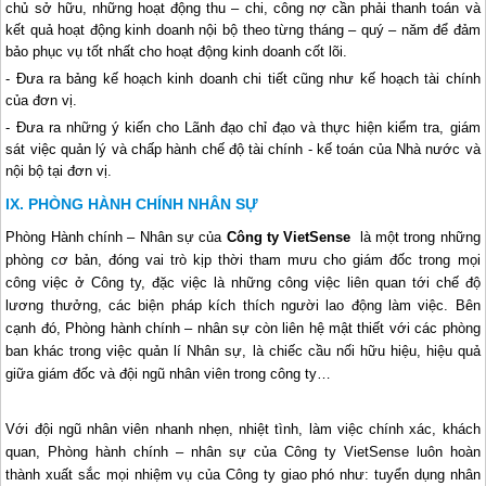
chủ sở hữu, những hoạt động thu – chi, công nợ cần phải thanh toán và
kết quả hoạt động kinh doanh nội bộ theo từng tháng – quý – năm để đảm
bảo phục vụ tốt nhất cho hoạt động kinh doanh cốt lõi.
- Đưa ra bảng kế hoạch kinh doanh chi tiết cũng như kế hoạch tài chính
của đơn vị.
- Đưa ra những ý kiến cho Lãnh đạo chỉ đạo và thực hiện kiểm tra, giám
sát việc quản lý và chấp hành chế độ tài chính - kế toán của Nhà nước và
nội bộ tại đơn vị.
PHÒNG HÀNH CHÍNH NHÂN SỰ
Phòng Hành chính – Nhân sự của
Công ty VietSense
là một trong những
phòng cơ bản, đóng vai trò kịp thời tham mưu cho giám đốc trong mọi
công việc ở Công ty, đặc việc là những công việc liên quan tới chế độ
lương thưởng, các biện pháp kích thích người lao động làm việc. Bên
cạnh đó, Phòng hành chính – nhân sự còn liên hệ mật thiết với các phòng
ban khác trong việc quản lí Nhân sự, là chiếc cầu nối hữu hiệu, hiệu quả
giữa giám đốc và đội ngũ nhân viên trong công ty…
Với đội ngũ nhân viên nhanh nhẹn, nhiệt tình, làm việc chính xác, khách
quan, Phòng hành chính – nhân sự của Công ty VietSense luôn hoàn
thành xuất sắc mọi nhiệm vụ của Công ty giao phó như: tuyển dụng nhân