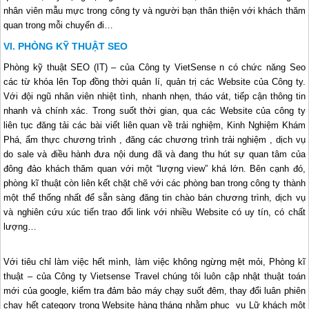
nhân viên mẫu mực trong công ty và người bạn thân thiện với khách thăm
quan trong mỗi chuyến đi…
PHÒNG KỸ THUẬT SEO
Phòng kỹ thuật SEO (IT) – của Công ty VietSense n có chức năng Seo
các từ khóa lên Top đồng thời quản lí, quản trị các Website của Công ty.
Với đội ngũ nhân viên nhiệt tình, nhanh nhẹn, tháo vát, tiếp cận thông tin
nhanh và chính xác. Trong suốt thời gian, qua các Website của công ty
liên tục đăng tải các bài viết liên quan về trải nghiệm, Kinh Nghiệm Khám
Phá, ẩm thực chương trình , đăng các chương trình trải nghiệm , dịch vụ
do sale và điều hành đưa nội dung đã và đang thu hút sự quan tâm của
đông đảo khách thăm quan với một “lượng view” khá lớn. Bên cạnh đó,
phòng kĩ thuật còn liên kết chặt chẽ với các phòng ban trong công ty thành
một thể thống nhất để sẵn sàng đăng tin chào bán chương trình, dịch vụ
và nghiên cứu xúc tiến trao đổi link với nhiều Website có uy tín, có chất
lượng…
Với tiêu chỉ làm việc hết mình, làm việc không ngừng mệt mỏi, Phòng kĩ
thuật – của Công ty Vietsense Travel chúng tôi luôn cập nhật thuật toán
mới của google, kiểm tra đảm bảo máy chạy suốt đêm, thay đổi luân phiên
chạy hết category trong Website hàng tháng nhằm phục vụ Lữ khách một