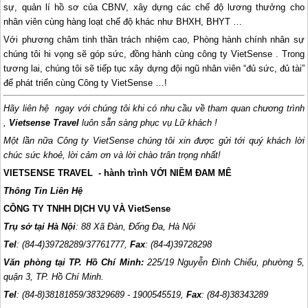
sự, quản lí hồ sơ của CBNV, xây dựng các chế độ lương thưởng cho
nhân viên cùng hàng loạt chế độ khác như BHXH, BHYT …
Với phương châm tinh thần trách nhiệm cao, Phòng hành chính nhân sự
chúng tôi hi vọng sẽ góp sức, đồng hành cùng công ty VietSense . Trong
tương lai, chúng tôi sẽ tiếp tục xây dựng đội ngũ nhân viên “đủ sức, đủ tài”
để phát triển cùng Công ty VietSense …!
Hãy liên hệ ngay với chúng tôi khi có nhu cầu về tham quan chương trình
,
Vietsense Travel
luôn sẵn sàng phục vụ Lữ khách !
Một lần nữa Công ty VietSense chúng tôi xin được gửi tới quý khách lời
chúc sức khoẻ, lời cảm ơn và lời chào trân trọng nhất!
VIETSENSE TRAVEL - hành trình VỚI NIỀM ĐAM MÊ
Thông Tin Liên Hệ
CÔNG TY TNHH DỊCH VỤ VÀ VietSense
Trụ sở tại Hà Nội
: 88 Xã Đàn, Đống Đa, Hà Nội
Tel
: (84-4)39728289/37761777,
Fax
: (84-4)39728298
Văn phòng tại TP. Hồ Chí Minh:
225/19 Nguyễn Đình Chiểu, phường 5,
quận 3, TP. Hồ Chí Minh.
Tel
: (84-8)38181859/38329689 - 1900545519,
Fax
: (84-8)38343289