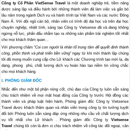
Công ty Cổ Phần VietSense Travel
là một doanh nghiệp trẻ, tiềm năng
được sáng lập và điều hành bởi những thành viên đã làm việc và gắn bó
lâu năm trong ngành Dịch vụ và hành trình tại Việt Nam và các nước Đông
Nam Á. Với đội ngũ cán bộ, nhân viên có trình độ đại học và trên đại học
chuyên nghiệp, nhiệt tình, sáng tạo Công ty Vietsense đã và đang không
ngừng nỗ lực, phấn đấu nhằm tạo ra những sản phẩm trải nghiệm tốt nhất
cho mọi khách thăm quan…
Với phương châm “
Coi con người là nhân tố trung tâm để quyết định thành
công, phồn thịnh và phát triển bền vững
” ngay từ khi mới thành lập chúng
tôi đã mong muốn cung cấp cho Lữ khách các Chương trình tạo mới lạ, đa
dạng, phong phú, chất lượng dịch vụ hoàn hảo tạo niềm tin vững chắc
cho mọi khách hàng.
PHÒNG GIÁM ĐỐC
Nhắc đến như một bộ phận nòng cốt, chủ đạo của Công ty luôn sẵn sàng
chịu trách nhiệm về mọi mặt hoạt động của Công ty trước Hội đồng các
thành viên và pháp luật hiện hành, Phòng giám đốc Công ty Vietsense
Travel được khách thăm quan và nhân viên trong công ty tin tưởng tuyệt
đối bởi Phòng luôn sẵn sàng đáp ứng những nhu cầu về chất lượng dịch
vụ tốt nhất cho Lữ khách . Phòng giám đốc Công ty
Vietsense
Travel
chúng tôi còn là đơn vị chịu trách nhiệm về công tác đối ngoại, cân