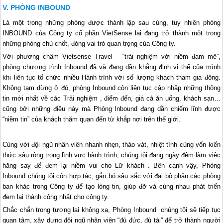
PHÒNG INBOUND
Là một trong những phòng được thành lập sau cùng, tuy nhiên phòng
INBOUND của Công ty cổ phần VietSense lại đang trở thành một trong
những phòng chủ chốt, đóng vai trò quan trọng của Công ty.
Với phương châm Vietsense Travel – “trải nghiệm với niềm đam mê”,
phòng chương trình Inbound đã và đang dần khẳng định vị thế của mình
khi liên tục tổ chức nhiều Hành trình với số lượng khách tham gia đông.
Không tạm dừng ở đó, phòng Inbound còn liên tục cập nhập những thông
tin mới nhất về các Trải nghiệm , điểm đến, giá cả ăn uống, khách sạn…
cũng bởi những điều này mà Phòng Inbound đang dần chiếm lĩnh được
“niềm tin” của khách thăm quan đến từ khắp nơi trên thế giới.
Cùng với đội ngũ nhân viên nhanh nhẹn, tháo vát, nhiệt tình cùng vốn kiến
thức sâu rộng trong lĩnh vực hành trình, chúng tôi đang ngày đêm làm việc
hăng say để đem lại niềm vui cho Lữ khách . Bên cạnh vậy, Phòng
Inbound chúng tôi còn hợp tác, gắn bó sâu sắc với đại bộ phận các phòng
ban khác trong Công ty để tạo lòng tin, giúp đỡ và cùng nhau phát triển
đem lại thành công nhất cho công ty.
Chắc chắn trong tương lai không xa, Phòng
Inbound
chúng tôi sẽ tiếp tục
quan tâm, xây dựng đội ngũ nhân viên “đủ đức, đủ tài” để trở thành người