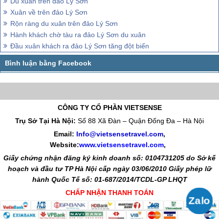
Du xuân trên đảo Lý Sơn
Xuân về trên đảo Lý Sơn
Rộn ràng du xuân trên đảo Lý Sơn
Hành khách chờ tàu ra đảo Lý Sơn du xuân
Đầu xuân khách ra đảo Lý Sơn tăng đột biến
CÔNG TY CỔ PHẦN VIETSENSE
Trụ Sở Tại Hà Nội:
Số 88 Xã Đàn – Quận Đống Đa – Hà Nội
Email:
Info@vietsensetravel.com
,
Website:
www.vietsensetravel.com
,
Giấy chứng nhận đăng ký kinh doanh số: 0104731205 do Sở kế
hoạch và đầu tư TP Hà Nội cấp ngày 03/06/2010 Giấy phép lữ
hành Quốc Tế số: 01-687/2014/TCDL-GP LHQT
CHẤP NHẬN THANH TOÁN