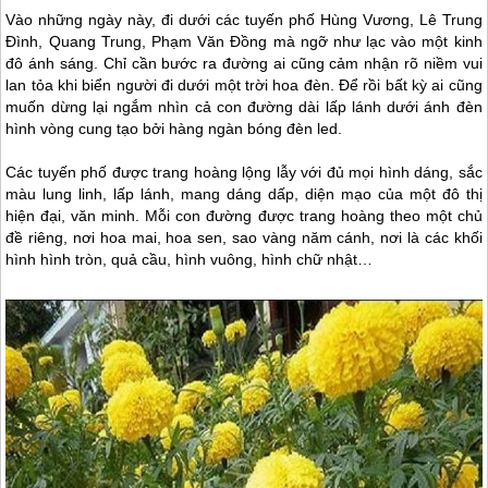
Vào những ngày này, đi dưới các tuyến phố Hùng Vương, Lê Trung
Đình, Quang Trung, Phạm Văn Đồng mà ngỡ như lạc vào một kinh
đô ánh sáng. Chỉ cần bước ra đường ai cũng cảm nhận rõ niềm vui
lan tỏa khi biển người đi dưới một trời hoa đèn. Để rồi bất kỳ ai cũng
muốn dừng lại ngắm nhìn cả con đường dài lấp lánh dưới ánh đèn
hình vòng cung tạo bởi hàng ngàn bóng đèn led.
Các tuyến phố được trang hoàng lộng lẫy với đủ mọi hình dáng, sắc
màu lung linh, lấp lánh, mang dáng dấp, diện mạo của một đô thị
hiện đại, văn minh. Mỗi con đường được trang hoàng theo một chủ
đề riêng, nơi hoa mai, hoa sen, sao vàng năm cánh, nơi là các khối
hình hình tròn, quả cầu, hình vuông, hình chữ nhật…